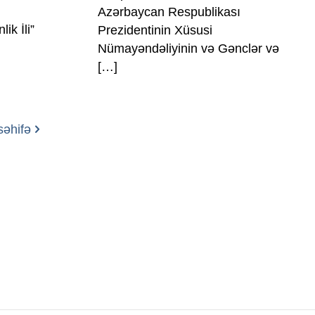
Azərbaycan Respublikası
ik İli”
Prezidentinin Xüsusi
Nümayəndəliyinin və Gənclər və
[…]
səhifə
Zərifə Əliyeva küç. 93
+994 12 498 95 90
+994 12 498 95 89
office@youthfoundation.az