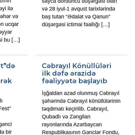
sının
sayca dördüncü düşərgəsi olan
yi ilə
və 28 iyul-1 avqust tarixlərində
şəhər və
baş tutan “Ədalət və Qanun”
ən ucqar
düşərgəsi ictimai fəallığı
[…]
Səyyar
si bu
[…]
st”də
Cəbrayıl Könüllüləri
ilk dəfə ərazidə
ərək
fəaliyyətə başlayıb
İşğaldan azad olunmuş Cəbrayıl
lı
şəhərində Cəbrayıl könüllülərinin
Fest”
təqdimatı keçirilib. Cəbrayıl,
Qubadlı və Zəngilan
gənci
rayonlarında Azərbaycan
ə bir
Respublikasının Gənclər Fondu,