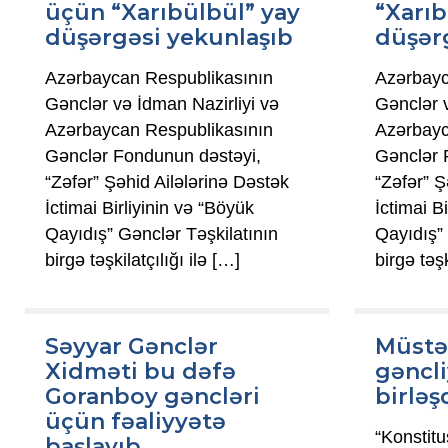
üçün “Xarıbülbül” yay
“Xarıb
düşərgəsi yekunlaşıb
düşərg
Azərbaycan Respublikasının
Azərbayc
Gənclər və İdman Nazirliyi və
Gənclər v
Azərbaycan Respublikasının
Azərbayc
Gənclər Fondunun dəstəyi,
Gənclər 
“Zəfər” Şəhid Ailələrinə Dəstək
“Zəfər” Ş
İctimai Birliyinin və “Böyük
İctimai B
Qayıdış” Gənclər Təşkilatının
Qayıdış” 
birgə təşkilatçılığı ilə
[…]
birgə təşk
Səyyar Gənclər
Müstə
Xidməti bu dəfə
gəncli
Goranboy gəncləri
birləş
üçün fəaliyyətə
“Konstitu
başlayıb