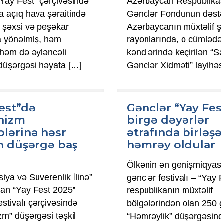
 “Yay Fest” çərçivəsində
Azərbaycan Respublika
 açıq hava şəraitində
Gənclər Fondunun dəstə
n şəxsi və peşəkar
Azərbaycanın müxtəlif 
na yönəlmiş, həm
rayonlarında, o cümləd
 həm də əyləncəli
kəndlərində keçirilən “
 düşərgəsi həyata
[…]
Gənclər Xidməti” layihə
est”də
Gənclər “Yay Fe
nizm
birgə dəyərlər
plərinə həsr
ətrafında birləş
n düşərgə baş
həmrəy oldular
Ölkənin ən genişmiqyas
siya və Suverenlik İlinə”
gənclər festivalı – “Yay 
nan “Yay Fest 2025”
respublikanın müxtəlif
estivalı çərçivəsində
bölgələrindən olan 250 
m” düşərgəsi təşkil
“Həmrəylik” düşərgəsind