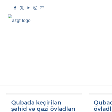
Qubada keçirilən
Qubad
şəhid və qazi övladları
övladl