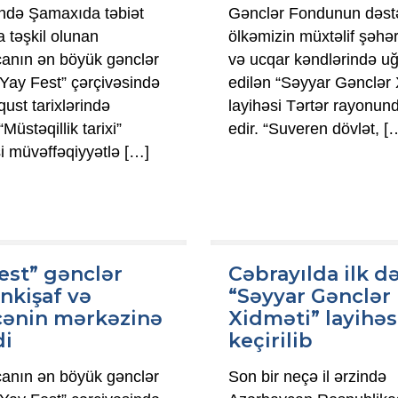
ində Şamaxıda təbiət
Gənclər Fondunun dəstə
 təşkil olunan
ölkəmizin müxtəlif şəhər
anın ən böyük gənclər
və ucqar kəndlərində uğ
 “Yay Fest” çərçivəsində
edilən “Səyyar Gənclər 
ust tarixlərində
layihəsi Tərtər rayonu
“Müstəqillik tarixi”
edir. “Suveren dövlət,
[
i müvəffəqiyyətlə
[…]
est” gənclər
Cəbrayılda ilk d
nkişaf və
“Səyyar Gənclər
cənin mərkəzinə
Xidməti” layihəs
di
keçirilib
anın ən böyük gənclər
Son bir neçə il ərzində