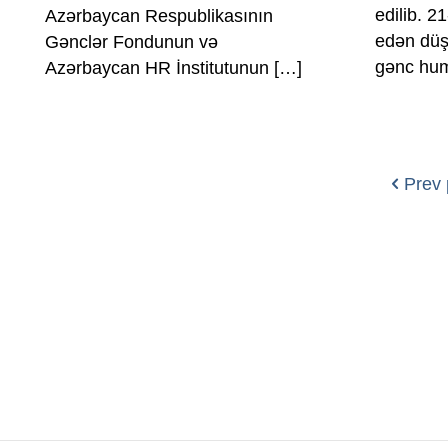
edilib. 21
Azərbaycan Respublikasının
edən düş
Gənclər Fondunun və
gənc hum
Azərbaycan HR İnstitutunun
[…]
Prev
→
→
→