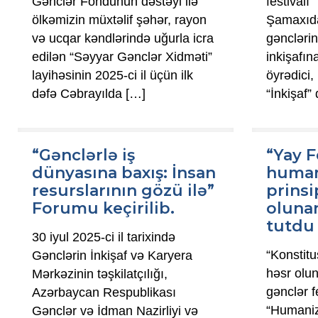
Gənclər Fondunun dəstəyi ilə
festivalı
ölkəmizin müxtəlif şəhər, rayon
Şamaxıda
və ucqar kəndlərində uğurla icra
gəncləri
edilən “Səyyar Gənclər Xidməti”
inkişafı
layihəsinin 2025-ci il üçün ilk
öyrədici,
dəfə Cəbrayılda
[…]
“İnkişaf”
“Gənclərlə iş
“Yay F
dünyasına baxış: İnsan
huma
resurslarının gözü ilə”
prinsi
Forumu keçirilib.
oluna
tutdu
30 iyul 2025-ci il tarixində
“Konstitu
Gənclərin İnkişaf və Karyera
həsr olu
Mərkəzinin təşkilatçılığı,
gənclər f
Azərbaycan Respublikası
“Humaniz
Gənclər və İdman Nazirliyi və