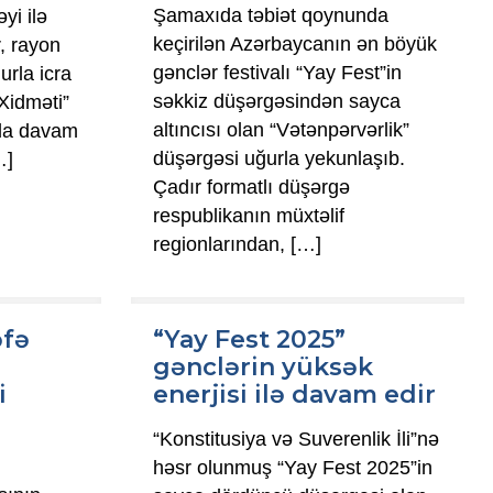
Şamaxıda təbiət qoynunda
yi ilə
keçirilən Azərbaycanın ən böyük
, rayon
gənclər festivalı “Yay Fest”in
urla icra
səkkiz düşərgəsindən sayca
Xidməti”
altıncısı olan “Vətənpərvərlik”
nda davam
düşərgəsi uğurla yekunlaşıb.
…]
Çadır formatlı düşərgə
respublikanın müxtəlif
regionlarından,
[…]
əfə
“Yay Fest 2025”
gənclərin yüksək
i
enerjisi ilə davam edir
“Konstitusiya və Suverenlik İli”nə
həsr olunmuş “Yay Fest 2025”in