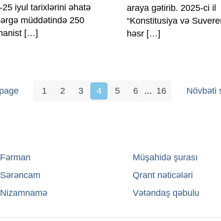
-25 iyul tarixlərini əhatə
araya gətirib. 2025-ci il
ərgə müddətində 250
“Konstitusiya və Suverenl
anist
[…]
həsr
[…]
 page
1
2
3
4
5
6
...
16
Növbəti 
Fərman
→
Müşahidə şurası
Sərəncam
→
Qrant nəticələri
Nizamnamə
→
Vətəndaş qəbulu