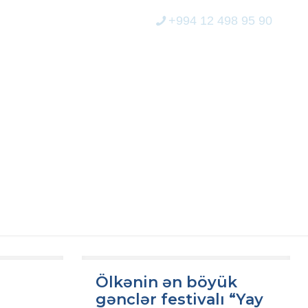
+994 12 498 95 90
ERİCİLİK
MEDİA
ELEKTRON XİDMƏT
Ölkənin ən böyük
gənclər festivalı “Yay