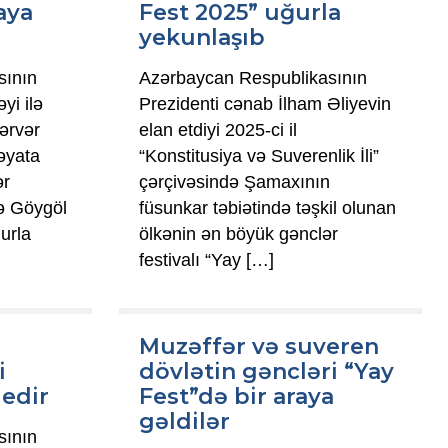
aya
Fest 2025” uğurla
yekunlaşıb
sının
Azərbaycan Respublikasının
yi ilə
Prezidenti cənab İlham Əliyevin
ərvər
elan etdiyi 2025-ci il
həyata
“Konstitusiya və Suverenlik İli”
ər
çərçivəsində Şamaxının
fə Göygöl
füsunkar təbiətində təşkil olunan
ğurla
ölkənin ən böyük gənclər
festivalı “Yay
[…]
Muzəffər və suveren
i
dövlətin gəncləri “Yay
edir
Fest”də bir araya
gəldilər
sının