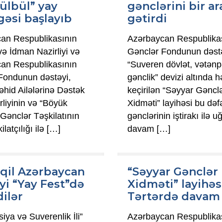
ülbül” yay
gənclərini bir ar
əsi başlayıb
gətirdi
an Respublikasının
Azərbaycan Respublika
ə İdman Nazirliyi və
Gənclər Fondunun dəstə
an Respublikasının
“Suveren dövlət, vətənp
Fondunun dəstəyi,
gənclik” devizi altında 
əhid Ailələrinə Dəstək
keçirilən “Səyyar Gəncl
irliyinin və “Böyük
Xidməti” layihəsi bu də
Gənclər Təşkilatının
gənclərinin iştirakı ilə u
ilatçılığı ilə
[…]
davam
[…]
qil Azərbaycan
“Səyyar Gənclər
yi “Yay Fest”də
Xidməti” layihəs
dilər
Tərtərdə davam 
siya və Suverenlik İli”
Azərbaycan Respublika