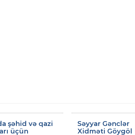
HAQQINDA
FƏALİYYƏT
QANUNV
SLIDER
a şəhid və qazi
Səyyar Gənclər
arı üçün
Xidməti Göygöl