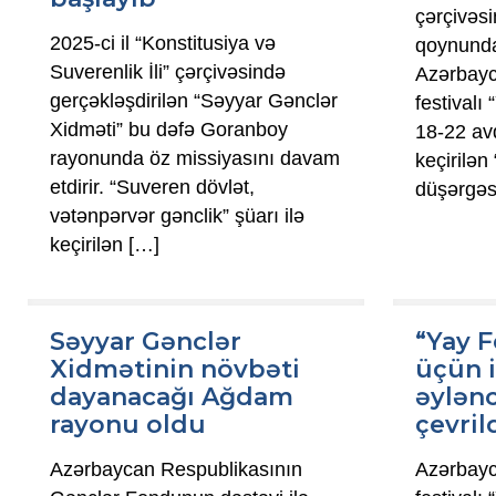
çərçivəs
2025-ci il “Konstitusiya və
qoynunda
Suverenlik İli” çərçivəsində
Azərbayc
gerçəkləşdirilən “Səyyar Gənclər
festivalı
Xidməti” bu dəfə Goranboy
18-22 avq
rayonunda öz missiyasını davam
keçirilən 
etdirir. “Suveren dövlət,
düşərgəs
vətənpərvər gənclik” şüarı ilə
keçirilən
[…]
Səyyar Gənclər
“Yay F
Xidmətinin növbəti
üçün i
dayanacağı Ağdam
əylən
rayonu oldu
çevril
Azərbaycan Respublikasının
Azərbayc