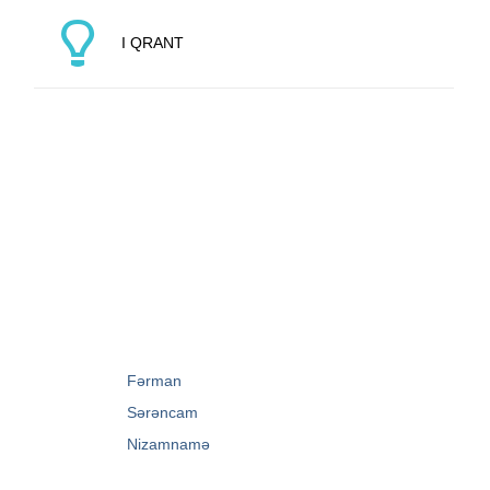
I QRANT
→
Fərman
→
Sərəncam
→
Nizamnamə