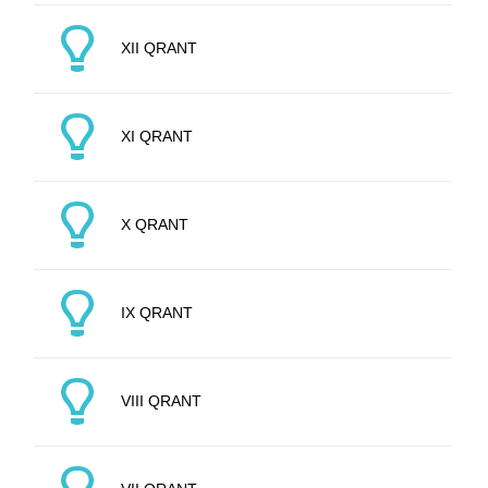
XII QRANT
XI QRANT
X QRANT
IX QRANT
VIII QRANT