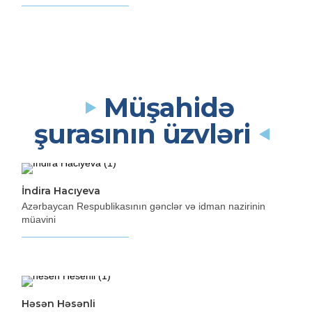
Müşahidə
şurasının üzvləri
İndira Hacıyeva
Azərbaycan Respublikasının gənclər və idman nazirinin
müavini
Həsən Həsənli