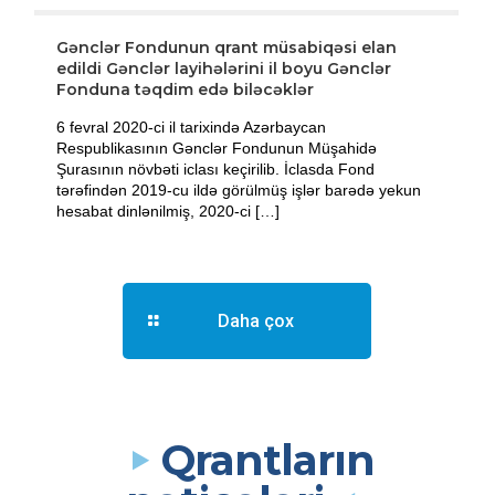
Gənclər Fondunun qrant müsabiqəsi elan
edildi Gənclər layihələrini il boyu Gənclər
Fonduna təqdim edə biləcəklər
6 fevral 2020-ci il tarixində Azərbaycan
Respublikasının Gənclər Fondunun Müşahidə
Şurasının növbəti iclası keçirilib. İclasda Fond
tərəfindən 2019-cu ildə görülmüş işlər barədə yekun
hesabat dinlənilmiş, 2020-ci
[…]
Daha çox
Qrantların