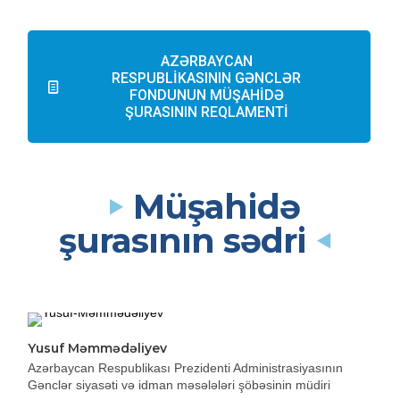
AZƏRBAYCAN
RESPUBLİKASININ GƏNCLƏR
FONDUNUN MÜŞAHİDƏ
ŞURASININ REQLAMENTİ
Müşahidə
şurasının sədri
Yusuf Məmmədəliyev
Azərbaycan Respublikası Prezidenti Administrasiyasının
Gənclər siyasəti və idman məsələləri şöbəsinin müdiri