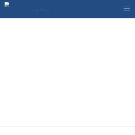
Müşahidə şurası