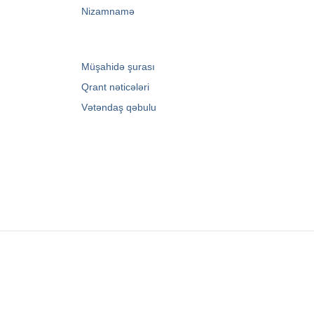
→
Nizamnamə
→
Müşahidə şurası
→
Qrant nəticələri
→
Vətəndaş qəbulu
Zərifə Əliyeva küç. 93
+994 12 498 95 90
+994 12 498 95 89
office@youthfoundation.az
© 2010-2026 Azərbaycan Respublikası Gənclər
Fondunun rəsmi internet saytı. Müəllif hüquqları
qorunur. Saytın idarəetməsi Azərbaycan