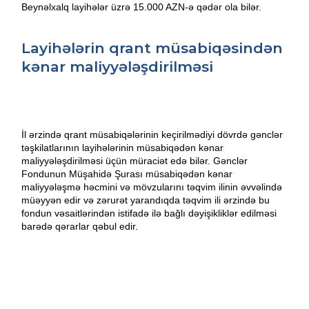
Beynəlxalq layihələr üzrə 15.000 AZN-ə qədər ola bilər.
Layihələrin qrant müsabiqəsindən
kənar maliyyələşdirilməsi
İl ərzində qrant müsabiqələrinin keçirilmədiyi dövrdə gənclər
təşkilatlarının layihələrinin müsabiqədən kənar
maliyyələşdirilməsi üçün müraciət edə bilər. Gənclər
Fondunun Müşahidə Şurası müsabiqədən kənar
maliyyələşmə həcmini və mövzularını təqvim ilinin əvvəlində
müəyyən edir və zərurət yarandıqda təqvim ili ərzində bu
fondun vəsaitlərindən istifadə ilə bağlı dəyişikliklər edilməsi
barədə qərarlar qəbul edir.