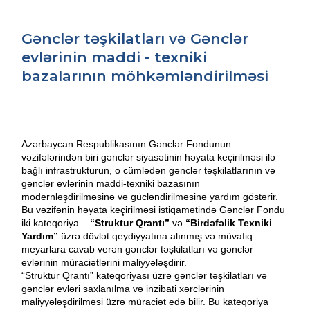
Gənclər təşkilatları və Gənclər
evlərinin maddi - texniki
bazalarının möhkəmləndirilməsi
Azərbaycan Respublikasının Gənclər Fondunun
vəzifələrindən biri gənclər siyasətinin həyata keçirilməsi ilə
bağlı infrastrukturun, o cümlədən gənclər təşkilatlarının və
gənclər evlərinin maddi-texniki bazasının
modernləşdirilməsinə və gücləndirilməsinə yardım göstərir.
Bu vəzifənin həyata keçirilməsi istiqamətində Gənclər Fondu
iki kateqoriya –
“Struktur Qrantı”
və
“Birdəfəlik Texniki
Yardım”
üzrə dövlət qeydiyyatına alınmış və müvafiq
meyarlara cavab verən gənclər təşkilatları və gənclər
evlərinin müraciətlərini maliyyələşdirir.
“Struktur Qrantı” kateqoriyası üzrə gənclər təşkilatları və
gənclər evləri saxlanılma və inzibati xərclərinin
maliyyələşdirilməsi üzrə müraciət edə bilir. Bu kateqoriya