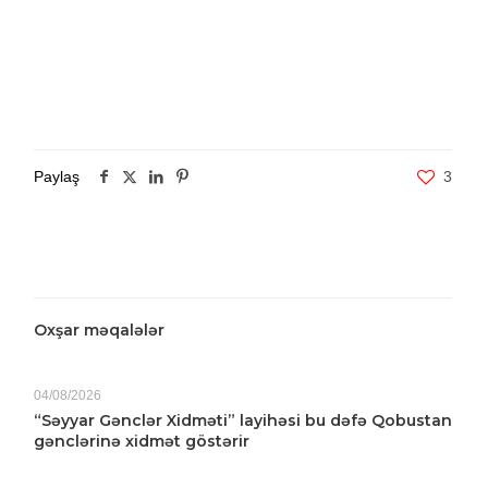
Paylaş
3
Oxşar məqalələr
04/08/2026
“Səyyar Gənclər Xidməti” layihəsi bu dəfə Qobustan
gənclərinə xidmət göstərir