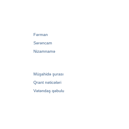
→
Fərman
→
Sərəncam
→
Nizamnamə
→
Müşahidə şurası
→
Qrant nəticələri
→
Vətəndaş qəbulu
Zərifə Əliyeva küç. 93
+994 12 498 95 90
+994 12 498 95 89