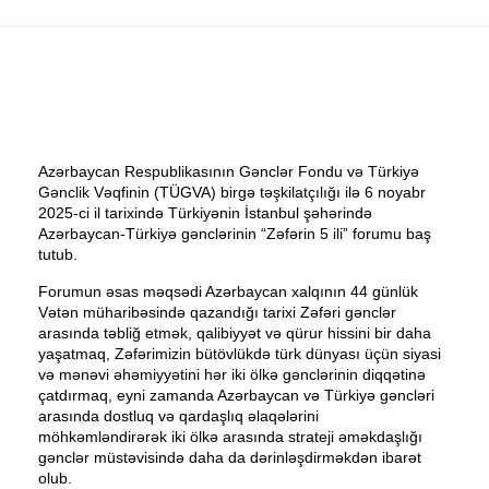
Azərbaycan Respublikasının Gənclər Fondu və Türkiyə
Gənclik Vəqfinin (TÜGVA) birgə təşkilatçılığı ilə 6 noyabr
2025-ci il tarixində Türkiyənin İstanbul şəhərində
Azərbaycan-Türkiyə gənclərinin “Zəfərin 5 ili” forumu baş
tutub.
Forumun əsas məqsədi Azərbaycan xalqının 44 günlük
Vətən müharibəsində qazandığı tarixi Zəfəri gənclər
arasında təbliğ etmək, qalibiyyət və qürur hissini bir daha
yaşatmaq, Zəfərimizin bütövlükdə türk dünyası üçün siyasi
və mənəvi əhəmiyyətini hər iki ölkə gənclərinin diqqətinə
çatdırmaq, eyni zamanda Azərbaycan və Türkiyə gəncləri
arasında dostluq və qardaşlıq əlaqələrini
möhkəmləndirərək iki ölkə arasında strateji əməkdaşlığı
gənclər müstəvisində daha da dərinləşdirməkdən ibarət
olub.