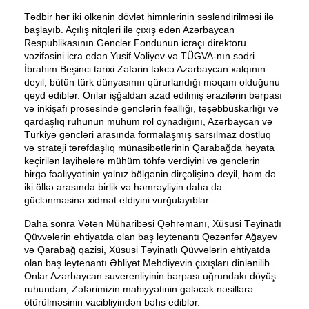
Tədbir hər iki ölkənin dövlət himnlərinin səsləndirilməsi ilə
başlayıb. Açılış nitqləri ilə çıxış edən Azərbaycan
Respublikasının Gənclər Fondunun icraçı direktoru
vəzifəsini icra edən Yusif Vəliyev və TÜGVA-nın sədri
İbrahim Beşinci tarixi Zəfərin təkcə Azərbaycan xalqının
deyil, bütün türk dünyasının qürurlandığı məqam olduğunu
qeyd ediblər. Onlar işğaldan azad edilmiş ərazilərin bərpası
və inkişafı prosesində gənclərin fəallığı, təşəbbüskarlığı və
qardaşlıq ruhunun mühüm rol oynadığını, Azərbaycan və
Türkiyə gəncləri arasında formalaşmış sarsılmaz dostluq
və strateji tərəfdaşlıq münasibətlərinin Qarabağda həyata
keçirilən layihələrə mühüm töhfə verdiyini və gənclərin
birgə fəaliyyətinin yalnız bölgənin dirçəlişinə deyil, həm də
iki ölkə arasında birlik və həmrəyliyin daha da
güclənməsinə xidmət etdiyini vurğulayıblar.
Daha sonra Vətən Müharibəsi Qəhrəmanı, Xüsusi Təyinatlı
Qüvvələrin ehtiyatda olan baş leytenantı Qəzənfər Ağayev
və Qarabağ qazisi, Xüsusi Təyinatlı Qüvvələrin ehtiyatda
olan baş leytenantı Əhliyət Mehdiyevin çıxışları dinlənilib.
Onlar Azərbaycan suverenliyinin bərpası uğrundakı döyüş
ruhundan, Zəfərimizin mahiyyətinin gələcək nəsillərə
ötürülməsinin vacibliyindən bəhs ediblər.