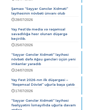
Şamaxı “Səyyar Gənclər Xidməti”
layihəsinin növbəti ünvanı olub
28/07/2026
Yay Fest’də media və rəqəmsal
savadlılığa həsr olunan düşərgə
keçirilib.
25/07/2026
“Səyyar Gənclər Xidməti” layihəsi
növbəti dəfə Ağsu gəncləri üçün yeni
imkanlar yaradıb
24/07/2026
Yay Fest 2026-nın ilk düşərgəsi –
“Rəqəmsal Dövlət” uğurla başa çatıb
17/07/2026
“Səyyar Gənclər Xidməti” layihəsi
fəaliyyətini İsmayıllıda uğurla davam
etdirir