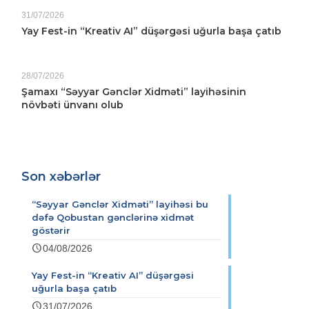
31/07/2026
Yay Fest-in “Kreativ AI” düşərgəsi uğurla başa çatıb
28/07/2026
Şamaxı “Səyyar Gənclər Xidməti” layihəsinin
növbəti ünvanı olub
Son xəbərlər
“Səyyar Gənclər Xidməti” layihəsi bu
dəfə Qobustan gənclərinə xidmət
göstərir
04/08/2026
Yay Fest-in “Kreativ AI” düşərgəsi
uğurla başa çatıb
31/07/2026