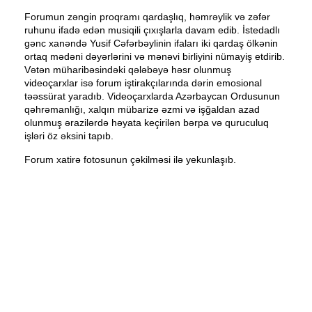
Forumun zəngin proqramı qardaşlıq, həmrəylik və zəfər
ruhunu ifadə edən musiqili çıxışlarla davam edib. İstedadlı
gənc xanəndə Yusif Cəfərbəylinin ifaları iki qardaş ölkənin
ortaq mədəni dəyərlərini və mənəvi birliyini nümayiş etdirib.
Vətən müharibəsindəki qələbəyə həsr olunmuş
videoçarxlar isə forum iştirakçılarında dərin emosional
təəssürat yaradıb. Videoçarxlarda Azərbaycan Ordusunun
qəhrəmanlığı, xalqın mübarizə əzmi və işğaldan azad
olunmuş ərazilərdə həyata keçirilən bərpa və quruculuq
işləri öz əksini tapıb.
Forum xatirə fotosunun çəkilməsi ilə yekunlaşıb.