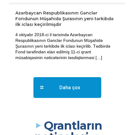
Azərbaycan Respublikasının Gənclər
Fondunun Müşahidə Şurasının yeni tərkibdə
ilk iclası keçirilmişdir
4 oktyabr 2018-ci il tarixində Azərbaycan
Respublikasının Gənclər Fondunun Müşahidə
Şurasının yeni tərkibdə ilk iclası keçirilib. Tədbirdə
Fond tərəfindən elan edilmiş 11-ci qrant
müsabiqəsinin nəticələrinin təsdiqlənməsi
[…]
Daha çox
Qrantların