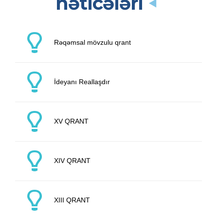
nəticələri
Rəqəmsal mövzulu qrant
İdeyanı Reallaşdır
XV QRANT
XIV QRANT
XIII QRANT