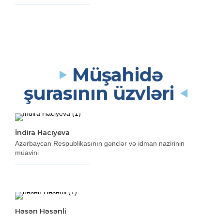
Müşahidə
şurasının üzvləri
İndira Hacıyeva
Azərbaycan Respublikasının gənclər və idman nazirinin
müavini
Həsən Həsənli