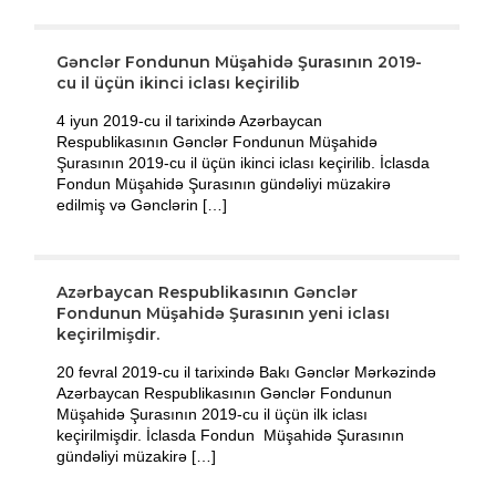
Gənclər Fondunun Müşahidə Şurasının 2019-
cu il üçün ikinci iclası keçirilib
4 iyun 2019-cu il tarixində Azərbaycan
Respublikasının Gənclər Fondunun Müşahidə
Şurasının 2019-cu il üçün ikinci iclası keçirilib. İclasda
Fondun Müşahidə Şurasının gündəliyi müzakirə
edilmiş və Gənclərin
[…]
Azərbaycan Respublikasının Gənclər
Fondunun Müşahidə Şurasının yeni iclası
keçirilmişdir.
20 fevral 2019-cu il tarixində Bakı Gənclər Mərkəzində
Azərbaycan Respublikasının Gənclər Fondunun
Müşahidə Şurasının 2019-cu il üçün ilk iclası
keçirilmişdir. İclasda Fondun Müşahidə Şurasının
gündəliyi müzakirə
[…]