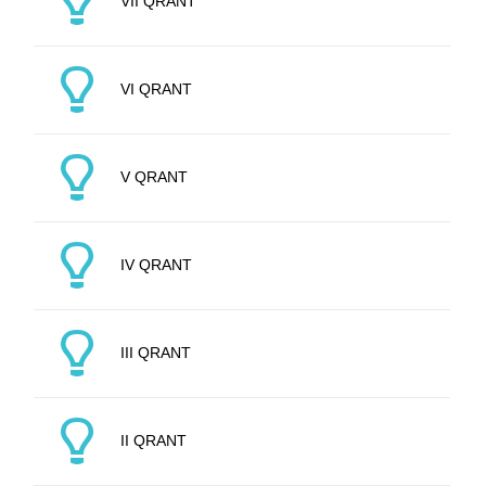
VII QRANT
VI QRANT
V QRANT
IV QRANT
III QRANT
II QRANT