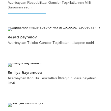
Azərbaycan Respublikası Gənclər Təşkilatlarının Milli
Şurasının sədri
Rəşad Zeynalov
Azərbaycan Tələbə Gənclər Təşkilatları İttifaqının sədri
Emiliya Bayramova
Azərbaycan Könüllü Təşkilatları İttifaqının idarə heyətinin
üzvü