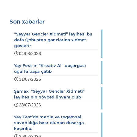
Son xəbərlər
“Səyyar Gənclər Xidməti” layihəsi bu
dəfə Qobustan gənclərinə xidmət
göstərir
04/08/2026
Yay Fest-in “Kreativ AI” düşərgəsi
uğurla başa çatıb
31/07/2026
Şamaxı “Səyyar Gənclər Xidməti”
layihəsinin növbəti ünvanı olub
28/07/2026
Yay Fest’də media və rəqəmsal
savadlılığa həsr olunan düşərgə
keçirilib.
25/07/2026