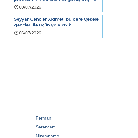
09/07/2026
Səyyar Gənclər Xidməti bu dəfə Qəbələ
gəncləri ilə üçün yola çıxıb
06/07/2026
→
Fərman
→
Sərəncam
→
Nizamnamə