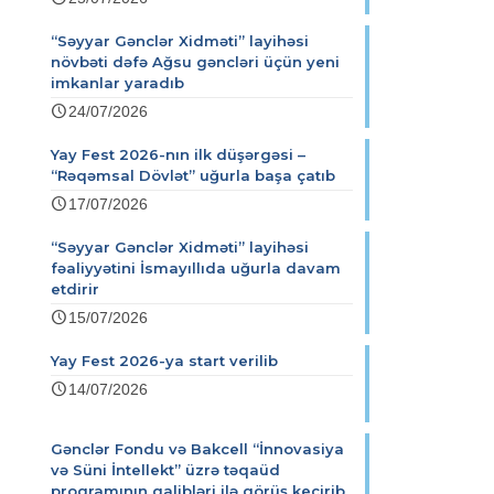
“Səyyar Gənclər Xidməti” layihəsi
növbəti dəfə Ağsu gəncləri üçün yeni
imkanlar yaradıb
24/07/2026
Yay Fest 2026-nın ilk düşərgəsi –
“Rəqəmsal Dövlət” uğurla başa çatıb
17/07/2026
“Səyyar Gənclər Xidməti” layihəsi
fəaliyyətini İsmayıllıda uğurla davam
etdirir
15/07/2026
Yay Fest 2026-ya start verilib
14/07/2026
Gənclər Fondu və Bakcell “İnnovasiya
və Süni İntellekt” üzrə təqaüd
proqramının qalibləri ilə görüş keçirib