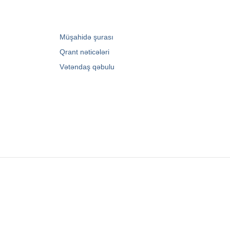
→
Müşahidə şurası
→
Qrant nəticələri
→
Vətəndaş qəbulu
Zərifə Əliyeva küç. 93
+994 12 498 95 90
+994 12 498 95 89
office@youthfoundation.az
© 2010-2026 Azərbaycan Respublikası Gənclər
Fondunun rəsmi internet saytı. Müəllif hüquqları
qorunur. Saytın idarəetməsi Azərbaycan
Respublikası Gənclər Fondunun İnformasiya