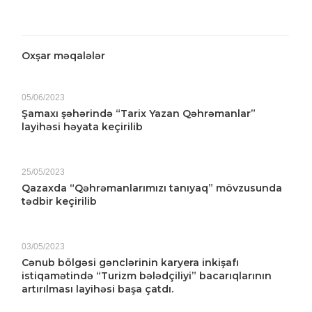
Oxşar məqalələr
05/06/2023
Şamaxı şəhərində “Tarix Yazan Qəhrəmanlar”
layihəsi həyata keçirilib
25/05/2023
Qazaxda “Qəhrəmanlarımızı tanıyaq” mövzusunda
tədbir keçirilib
03/05/2023
Cənub bölgəsi gənclərinin karyera inkişafı
istiqamətində “Turizm bələdçiliyi” bacarıqlarının
artırılması layihəsi başa çatdı.