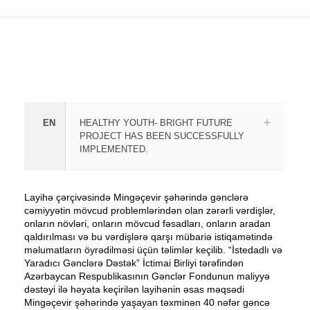
EN
HEALTHY YOUTH- BRIGHT FUTURE
PROJECT HAS BEEN SUCCESSFULLY
IMPLEMENTED.
Layihə çərçivəsində Mingəçevir şəhərində gənclərə
cəmiyyətin mövcud problemlərindən olan zərərli vərdişlər,
onların növləri, onların mövcud fəsadları, onların aradan
qaldırılması və bu vərdişlərə qarşı mübariə istiqamətində
məlumatların öyrədilməsi üçün təlimlər keçilib. “İstedadlı və
Yaradıcı Gənclərə Dəstək” İctimai Birliyi tərəfindən
Azərbaycan Respublikasının Gənclər Fondunun maliyyə
dəstəyi ilə həyata keçirilən layihənin əsas məqsədi
Mingəçevir şəhərində yaşayan təxminən 40 nəfər gəncə