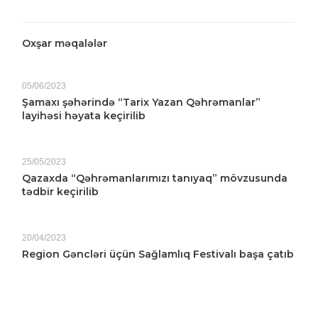
Oxşar məqalələr
05/06/2023
Şamaxı şəhərində “Tarix Yazan Qəhrəmanlar”
layihəsi həyata keçirilib
25/05/2023
Qazaxda “Qəhrəmanlarımızı tanıyaq” mövzusunda
tədbir keçirilib
20/04/2023
Region Gəncləri üçün Sağlamlıq Festivalı başa çatıb