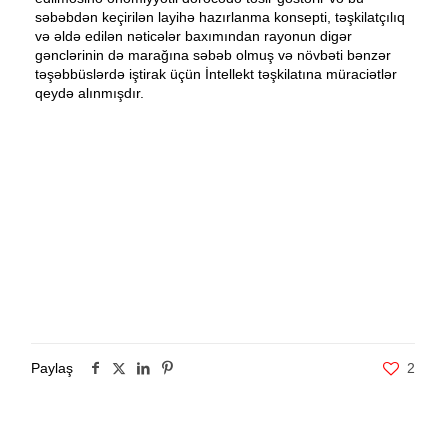
səbəbdən keçirilən layihə hazırlanma konsepti, təşkilatçılıq
və əldə edilən nəticələr baxımından rayonun digər
gənclərinin də marağına səbəb olmuş və növbəti bənzər
təşəbbüslərdə iştirak üçün İntellekt təşkilatına müraciətlər
qeydə alınmışdır.
Paylaş
2