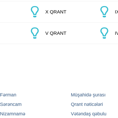
X QRANT
I
V QRANT
I
Fərman
→
Müşahidə şurası
Sərəncam
→
Qrant nəticələri
Nizamnamə
→
Vətəndaş qəbulu