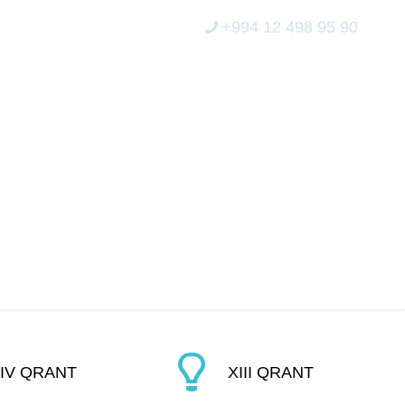
+994 12 498 95 90
ERİCİLİK
MEDİA
ELEKTRON XİDMƏT
IV QRANT
XIII QRANT