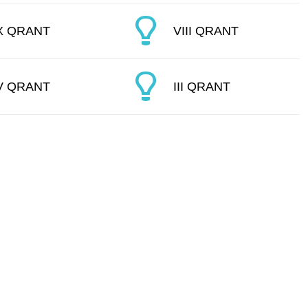
X QRANT
VIII QRANT
V QRANT
III QRANT
Zərifə Əliyeva küç. 93
+994 12 498 95 90
+994 12 498 95 89
office@youthfoundation.az