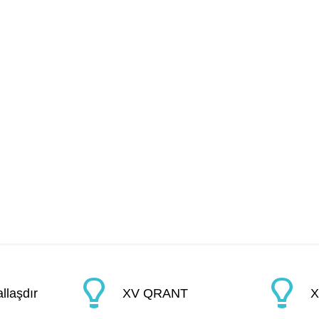
HAQQINDA
FƏALİYYƏT
QANUNV
QRANTLAR
llaşdır
XV QRANT
X