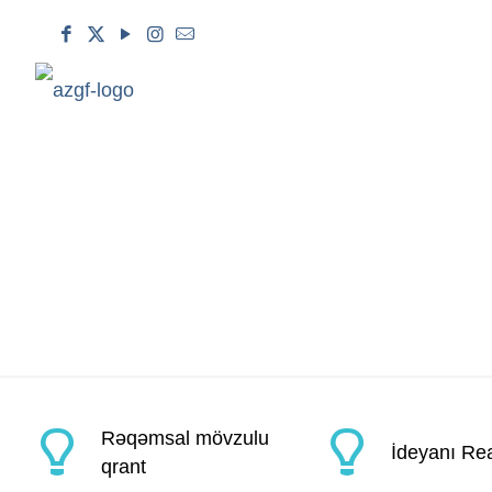
Rəqəmsal mövzulu
İdeyanı Rea
qrant