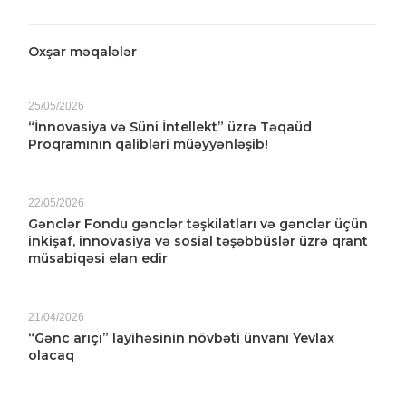
Oxşar məqalələr
25/05/2026
“İnnovasiya və Süni İntellekt” üzrə Təqaüd
Proqramının qalibləri müəyyənləşib!
22/05/2026
Gənclər Fondu gənclər təşkilatları və gənclər üçün
inkişaf, innovasiya və sosial təşəbbüslər üzrə qrant
müsabiqəsi elan edir
21/04/2026
“Gənc arıçı” layihəsinin növbəti ünvanı Yevlax
olacaq