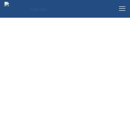
“Region gənclərindən
könüllülük hərəkatına ilk
addım” layihəsinə başlanılıb