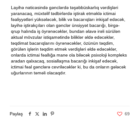
Layihə nəticəsində gənclərdə təşəbbüskarlıq vərdişləri
yaranacaq, müxtəlif tədbirlərdə iştirak etməklə ictimai
fəaliyyətləri yüksələcək, bilik və bacarıqları inkişaf edəcək,
layihə iştirakçıları olan gənclər ünsiyyət bacarığı, birgə-
qrup halında iş öyrənəcəklər, bundan əlavə irəli sürülən
aktual mövzular istiqamətində biliklər əldə edəcəklər,
təqdimat bacarıqlarını öyrənəcəklər, özünün təqdim,
görülən işlərin təqdim etmək vərdişləri əldə edəcəklər,
onlarda ictimai fəallığa mane ola biləcək psixoloji kompleks
aradan qalxacaq, sosiallaşma bacarığı inkişaf edəcək,
ictimai fəal gənclərə cevriləcəklər ki, bu da onların gələcək
uğurlarının təməli olacaqdır.
Paylaş
69