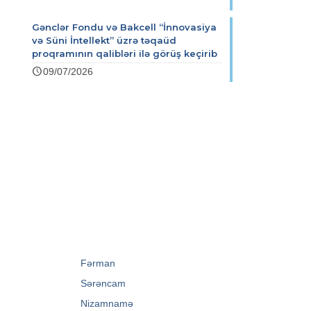
Gənclər Fondu və Bakcell “İnnovasiya
və Süni İntellekt” üzrə təqaüd
proqramının qalibləri ilə görüş keçirib
09/07/2026
→
Fərman
→
Sərəncam
→
Nizamnamə