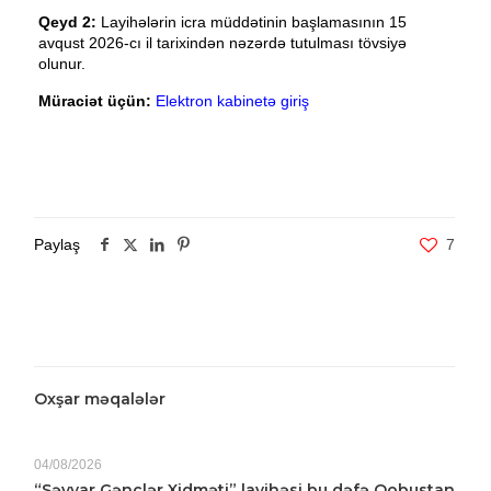
Qeyd 2:
Layihələrin icra müddətinin başlamasının 15
avqust 2026-cı il tarixindən nəzərdə tutulması tövsiyə
olunur.
Müraciət üçün:
Elektron kabinetə giriş
Paylaş
7
Oxşar məqalələr
04/08/2026
“Səyyar Gənclər Xidməti” layihəsi bu dəfə Qobustan