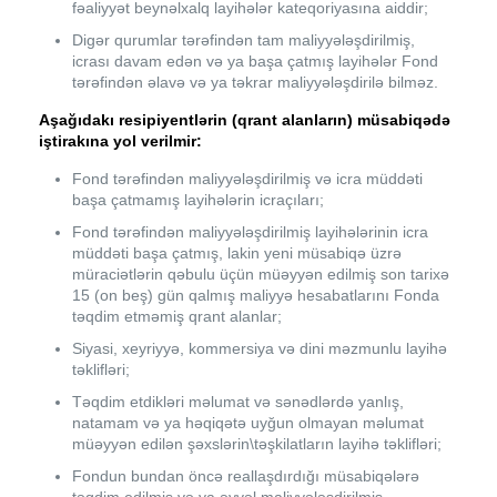
fəaliyyət beynəlxalq layihələr kateqoriyasına aiddir;
Digər qurumlar tərəfindən tam maliyyələşdirilmiş,
icrası davam edən və ya başa çatmış layihələr Fond
tərəfindən əlavə və ya təkrar maliyyələşdirilə bilməz.
Aşağıdakı resipiyentlərin (qrant alanların) müsabiqədə
iştirakına yol verilmir:
Fond tərəfindən maliyyələşdirilmiş və icra müddəti
başa çatmamış layihələrin icraçıları;
Fond tərəfindən maliyyələşdirilmiş layihələrinin icra
müddəti başa çatmış, lakin yeni müsabiqə üzrə
müraciətlərin qəbulu üçün müəyyən edilmiş son tarixə
15 (on beş) gün qalmış maliyyə hesabatlarını Fonda
təqdim etməmiş qrant alanlar;
Siyasi, xeyriyyə, kommersiya və dini məzmunlu layihə
təklifləri;
Təqdim etdikləri məlumat və sənədlərdə yanlış,
natamam və ya həqiqətə uyğun olmayan məlumat
müəyyən edilən şəxslərin\təşkilatların layihə təklifləri;
Fondun bundan öncə reallaşdırdığı müsabiqələrə