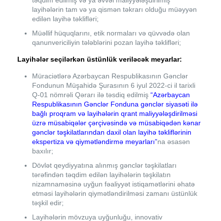
təqdim edilmiş və ya əvvəl maliyyələşdirilmiş
layihələrin tam və ya qismən təkrarı olduğu müəyyən
edilən layihə təklifləri;
Müəllif hüquqlarını, etik normaları və qüvvədə olan
qanunvericiliyin tələblərini pozan layihə təklifləri;
Layihələr seçilərkən üstünlük veriləcək meyarlar:
Müraciətlərə Azərbaycan Respublikasının Gənclər
Fondunun Müşahidə Şurasının 6 iyul 2022-ci il tarixli
Q-01 nömrəli Qərarı ilə təsdiq edilmiş
“Azərbaycan
Respublikasının Gənclər Fonduna gənclər siyasəti ilə
bağlı proqram və layihələrin qrant maliyyələşdirilməsi
üzrə müsabiqələr çərçivəsində və müsabiqədən kənar
gənclər təşkilatlarından daxil olan layihə təkliflərinin
ekspertiza və qiymətləndirmə meyarları
”
na əsasən
baxılır;
Dövlət qeydiyyatına alınmış gənclər təşkilatları
tərəfindən təqdim edilən layihələrin təşkilatın
nizamnaməsinə uyğun fəaliyyət istiqamətlərini əhatə
etməsi layihələrin qiymətləndirilməsi zamanı üstünlük
təşkil edir;
Layihələrin mövzuya uyğunluğu, innovativ