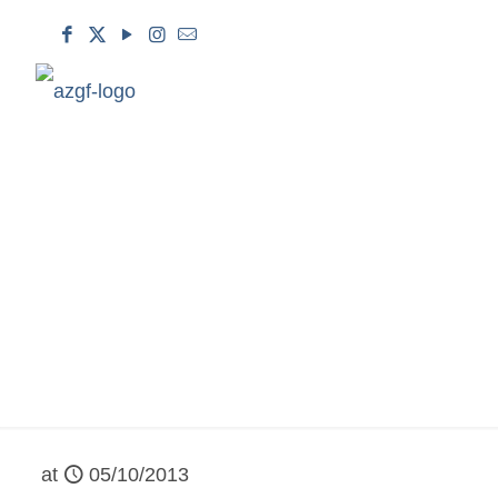
AZƏRBAYCAN GƏNCL
TƏRCÜMƏ F
at
05/10/2013