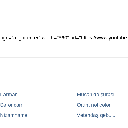
align=”aligncenter” width=”560″ url=”https://www.youtu
Fərman
→
Müşahidə şurası
Sərəncam
→
Qrant nəticələri
Nizamnamə
→
Vətəndaş qəbulu