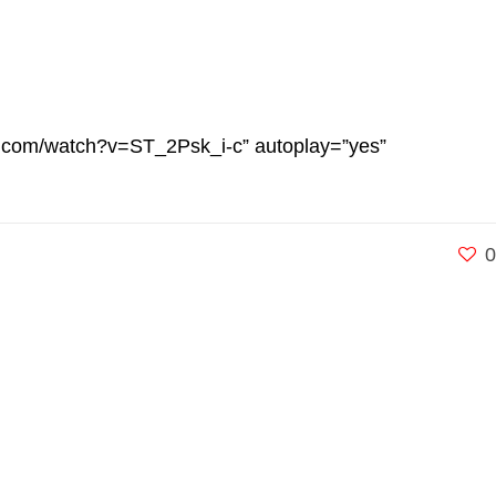
be.com/watch?v=ST_2Psk_i-c” autoplay=”yes”
0
Zərifə Əliyeva küç. 93
+994 12 498 95 90
+994 12 498 95 89
office@youthfoundation.az