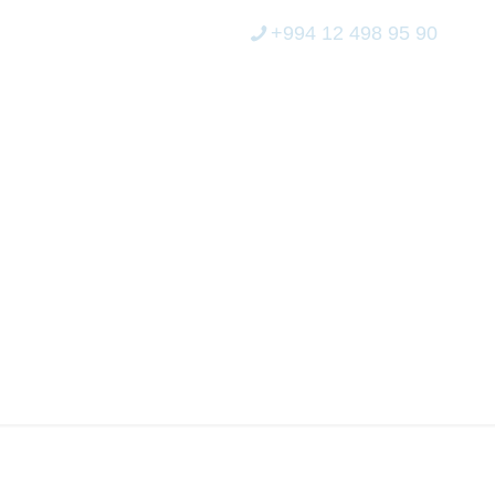
+994 12 498 95 90
ERİCİLİK
MEDİA
ELEKTRON XİDMƏT
YI ILƏ 1-CI MILLI
IRILMIŞDIR