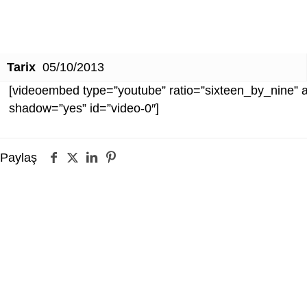
Tarix
05/10/2013
[videoembed type=”youtube” ratio=”sixteen_by_nine” 
shadow=”yes” id=”video-0″]
Paylaş
→
→
→