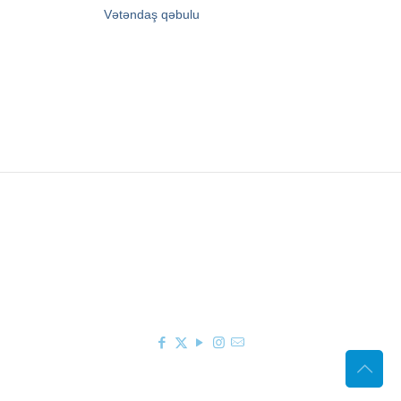
→
Vətəndaş qəbulu
Zərifə Əliyeva küç. 93
+994 12 498 95 90
+994 12 498 95 89
office@youthfoundation.az
© 2010-2026 Azərbaycan Respublikası Gənclər
Fondunun rəsmi internet saytı. Müəllif hüquqları
qorunur. Saytın idarəetməsi Azərbaycan
Respublikası Gənclər Fondunun İnformasiya
texnologiyaları və İctimaiyyətlə əlaqələr şöbəsi
tərəfindən həyata keçirilir.