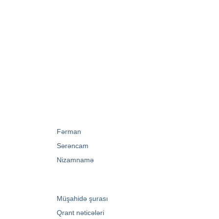
→
Fərman
→
Sərəncam
→
Nizamnamə
→
Müşahidə şurası
→
Qrant nəticələri