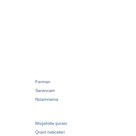
→
Fərman
→
Sərəncam
→
Nizamnamə
→
Müşahidə şurası
→
Qrant nəticələri