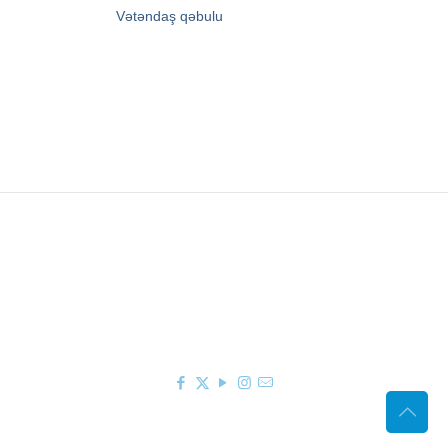
→
Vətəndaş qəbulu
Zərifə Əliyeva küç. 93
+994 12 498 95 90
+994 12 498 95 89
office@youthfoundation.az
© 2010-2026 Azərbaycan Respublikası Gənclər
Fondunun rəsmi internet saytı. Müəllif hüquqları
qorunur. Saytın idarəetməsi Azərbaycan
Respublikası Gənclər Fondunun İnformasiya
texnologiyaları və İctimaiyyətlə əlaqələr şöbəsi
tərəfindən həyata keçirilir.