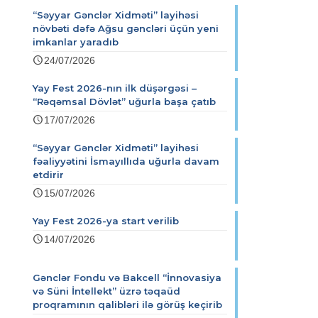
“Səyyar Gənclər Xidməti” layihəsi
növbəti dəfə Ağsu gəncləri üçün yeni
imkanlar yaradıb
24/07/2026
Yay Fest 2026-nın ilk düşərgəsi –
“Rəqəmsal Dövlət” uğurla başa çatıb
17/07/2026
“Səyyar Gənclər Xidməti” layihəsi
fəaliyyətini İsmayıllıda uğurla davam
etdirir
15/07/2026
Yay Fest 2026-ya start verilib
14/07/2026
Gənclər Fondu və Bakcell “İnnovasiya
və Süni İntellekt” üzrə təqaüd
proqramının qalibləri ilə görüş keçirib