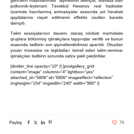
gənclərin maariflənməsi” layihəsinin təlimçisi, istefada olan
polkovnik-leytenant Təvəkkül Həsənov real hadisələr
üzərində hazırlanmış animasiyalar əsasında yol hərəkəti
qaydalarına riayət edilmənin effektiv üsulları barədə
danışıb.
Təlim sessiyalarının davamı olaraq növbəti mərhələdə
qruplara bölünmüş iştirakçılara tapşırıqlar verilib və bunun
əsasında tədbirin son qiymətləndirilməsi aparılıb. Otuzdan
yuxarı müəssisə və təşkilatları təmsil edən təlim-seminar
iştirakçıları tədbirin sonunda xatirə şəkli çəkdiriblər.
[divider_line opacity=”10″ /] [postgallery_grid
content=”image” columns=”4″ lightbox=”yes”
attached_id=”5806″ id=”5806″ imageeffect=”reflection”
imgheight=”154″ imgwidth=”240″ width=”980″ /]
Paylaş
70