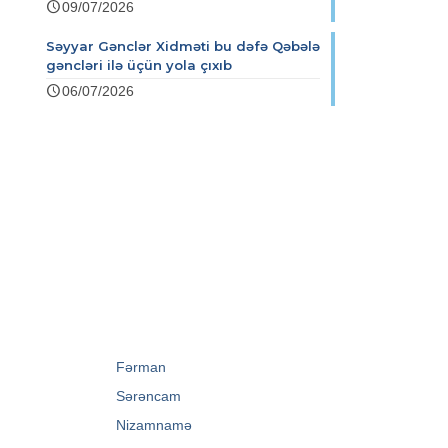
09/07/2026
Səyyar Gənclər Xidməti bu dəfə Qəbələ
gəncləri ilə üçün yola çıxıb
06/07/2026
→
Fərman
→
Sərəncam
→
Nizamnamə