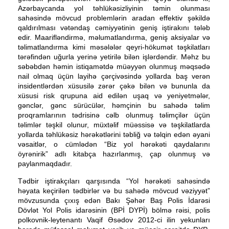
Azərbaycanda yol təhlükəsizliyinin təmin olunması
sahəsində mövcud problemlərin aradan effektiv şəkildə
qaldırılması vətəndaş cəmiyyətinin geniş iştirakını tələb
edir. Maarifləndirmə, məlumatlandırma, geniş aksiyalar və
təlimatlandırma kimi məsələlər qeyri-hökumət təşkilatları
tərəfindən uğurla yerinə yetirilə bilən işlərdəndir. Məhz bu
səbəbdən həmin istiqamətdə müəyyən olunmuş məqsədə
nail olmaq üçün layihə çərçivəsində yollarda baş verən
insidentlərdən xüsusilə zərər çəkə bilən və bununla da
xüsusi risk qrupuna aid edilən uşaq və yeniyetmələr,
gənclər, gənc sürücülər, həmçinin bu sahədə təlim
proqramlarının tədrisinə cəlb olunmuş təlimçilər üçün
təlimlər təşkil olunur, müxtəlif müəssisə və təşkilatlarda
yollarda təhlükəsiz hərəkətlərini təbliğ və təlqin edən əyani
vəsaitlər, o cümlədən “Biz yol hərəkəti qaydalarını
öyrənirik” adlı kitabça hazırlanmış, çap olunmuş və
paylanmaqdadır.
Tədbir iştirakçıları qarşısında “Yol hərəkəti sahəsində
həyata keçirilən tədbirlər və bu sahədə mövcud vəziyyət”
mövzusunda çıxış edən Bakı Şəhər Baş Polis İdarəsi
Dövlət Yol Polis idarəsinin (BPİ DYPİ) bölmə rəisi, polis
polkovnik-leytenantı Vaqif Əsədov 2012-ci ilin yekunları