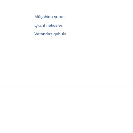
→
Müşahidə şurası
→
Qrant nəticələri
→
Vətəndaş qəbulu
Zərifə Əliyeva küç. 93
+994 12 498 95 90
+994 12 498 95 89
office@youthfoundation.az
© 2010-2026 Azərbaycan Respublikası Gənclər
Fondunun rəsmi internet saytı. Müəllif hüquqları
qorunur. Saytın idarəetməsi Azərbaycan
Respublikası Gənclər Fondunun İnformasiya
texnologiyaları və İctimaiyyətlə əlaqələr şöbəsi