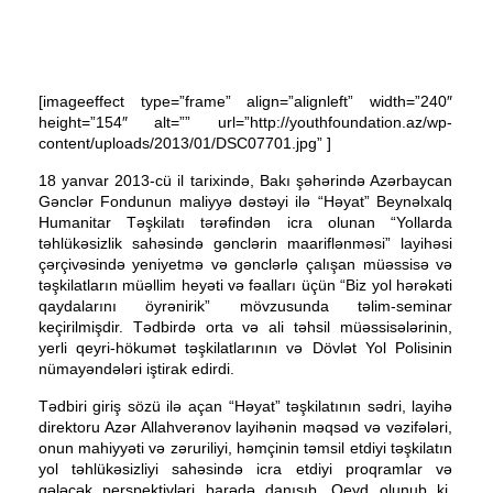
[imageeffect type=”frame” align=”alignleft” width=”240″
height=”154″ alt=”” url=”http://youthfoundation.az/wp-
content/uploads/2013/01/DSC07701.jpg” ]
18 yanvar 2013-cü il tarixində, Bakı şəhərində Azərbaycan
Gənclər Fondunun maliyyə dəstəyi ilə “Həyat” Beynəlxalq
Humanitar Təşkilatı tərəfindən icra olunan “Yollarda
təhlükəsizlik sahəsində gənclərin maariflənməsi” layihəsi
çərçivəsində yeniyetmə və gənclərlə çalışan müəssisə və
təşkilatların müəllim heyəti və fəalları üçün “Biz yol hərəkəti
qaydalarını öyrənirik” mövzusunda təlim-seminar
keçirilmişdir. Tədbirdə orta və ali təhsil müəssisələrinin,
yerli qeyri-hökumət təşkilatlarının və Dövlət Yol Polisinin
nümayəndələri iştirak edirdi.
Tədbiri giriş sözü ilə açan “Həyat” təşkilatının sədri, layihə
direktoru Azər Allahverənov layihənin məqsəd və vəzifələri,
onun mahiyyəti və zəruriliyi, həmçinin təmsil etdiyi təşkilatın
yol təhlükəsizliyi sahəsində icra etdiyi proqramlar və
gələcək perspektivləri barədə danışıb. Qeyd olunub ki,