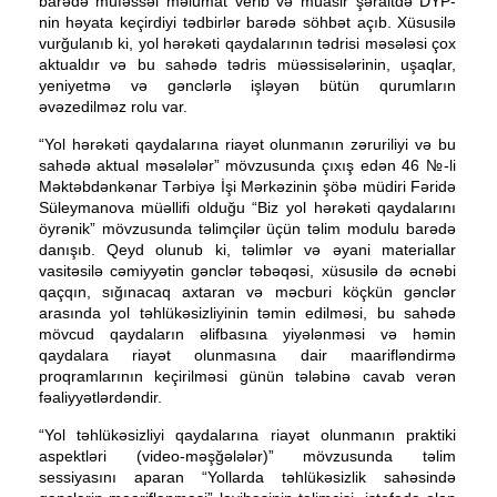
barədə müfəssəl məlumat verib və müasir şəraitdə DYP-
nin həyata keçirdiyi tədbirlər barədə söhbət açıb. Xüsusilə
vurğulanıb ki, yol hərəkəti qaydalarının tədrisi məsələsi çox
aktualdır və bu sahədə tədris müəssisələrinin, uşaqlar,
yeniyetmə və gənclərlə işləyən bütün qurumların
əvəzedilməz rolu var.
“Yol hərəkəti qaydalarına riayət olunmanın zəruriliyi və bu
sahədə aktual məsələlər” mövzusunda çıxış edən 46 №-li
Məktəbdənkənar Tərbiyə İşi Mərkəzinin şöbə müdiri Fəridə
Süleymanova müəllifi olduğu “Biz yol hərəkəti qaydalarını
öyrənik” mövzusunda təlimçilər üçün təlim modulu barədə
danışıb. Qeyd olunub ki, təlimlər və əyani materiallar
vasitəsilə cəmiyyətin gənclər təbəqəsi, xüsusilə də əcnəbi
qaçqın, sığınacaq axtaran və məcburi köçkün gənclər
arasında yol təhlükəsizliyinin təmin edilməsi, bu sahədə
mövcud qaydaların əlifbasına yiyələnməsi və həmin
qaydalara riayət olunmasına dair maarifləndirmə
proqramlarının keçirilməsi günün tələbinə cavab verən
fəaliyyətlərdəndir.
“Yol təhlükəsizliyi qaydalarına riayət olunmanın praktiki
aspektləri (video-məşğələlər)” mövzusunda təlim
sessiyasını aparan “Yollarda təhlükəsizlik sahəsində