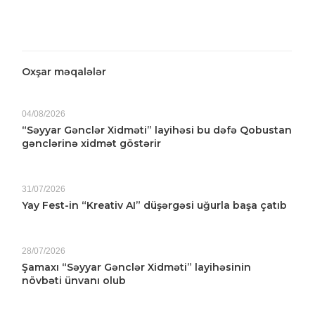
Oxşar məqalələr
04/08/2026
“Səyyar Gənclər Xidməti” layihəsi bu dəfə Qobustan
gənclərinə xidmət göstərir
31/07/2026
Yay Fest-in “Kreativ AI” düşərgəsi uğurla başa çatıb
28/07/2026
Şamaxı “Səyyar Gənclər Xidməti” layihəsinin
növbəti ünvanı olub