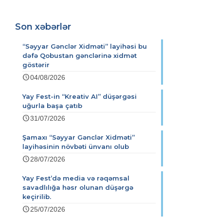
Son xəbərlər
“Səyyar Gənclər Xidməti” layihəsi bu
dəfə Qobustan gənclərinə xidmət
göstərir
04/08/2026
Yay Fest-in “Kreativ AI” düşərgəsi
uğurla başa çatıb
31/07/2026
Şamaxı “Səyyar Gənclər Xidməti”
layihəsinin növbəti ünvanı olub
28/07/2026
Yay Fest’də media və rəqəmsal
savadlılığa həsr olunan düşərgə
keçirilib.
25/07/2026