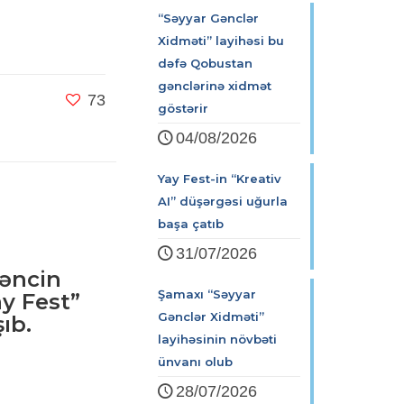
“Səyyar Gənclər
Xidməti” layihəsi bu
dəfə Qobustan
gənclərinə xidmət
73
göstərir
04/08/2026
Yay Fest-in “Kreativ
AI” düşərgəsi uğurla
başa çatıb
31/07/2026
əncin
Şamaxı “Səyyar
ay Fest”
Gənclər Xidməti”
ıb.
layihəsinin növbəti
ünvanı olub
28/07/2026