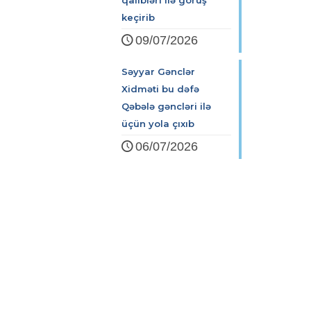
qalibləri ilə görüş
keçirib
09/07/2026
Səyyar Gənclər
Xidməti bu dəfə
Qəbələ gəncləri ilə
üçün yola çıxıb
06/07/2026
Zərifə Əliyeva küç. 93
+994 12 498 95 90
+994 12 498 95 89
office@youthfoundation.az