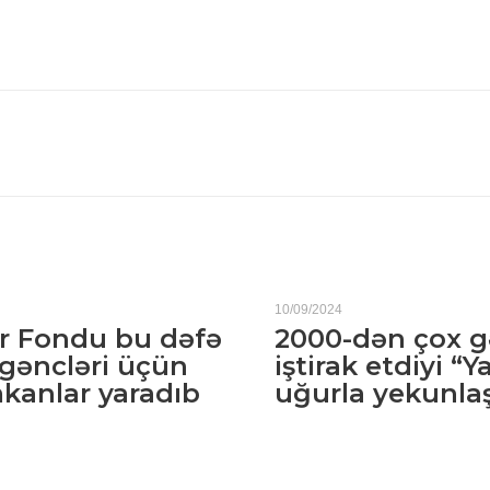
10/09/2024
r Fondu bu dəfə
2000-dən çox g
 gəncləri üçün
iştirak etdiyi “Y
mkanlar yaradıb
uğurla yekunlaş