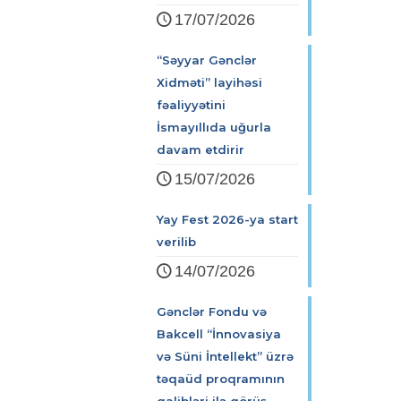
17/07/2026
“Səyyar Gənclər
Xidməti” layihəsi
fəaliyyətini
İsmayıllıda uğurla
davam etdirir
15/07/2026
Yay Fest 2026-ya start
verilib
14/07/2026
Gənclər Fondu və
Bakcell “İnnovasiya
və Süni İntellekt” üzrə
təqaüd proqramının