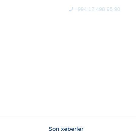
+994 12 498 95 90
ERİCİLİK
MEDİA
ELEKTRON XİDMƏT
 SAVADLI, BILIKLI
Son xəbərlər