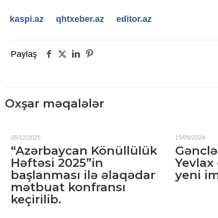
kaspi.az
qhtxeber.az
editor.az
Paylaş
Oxşar məqalələr
05/12/2025
19/09/2024
“Azərbaycan Könüllülük
Gənclə
Həftəsi 2025”in
Yevlax
başlanması ilə əlaqədar
yeni i
mətbuat konfransı
keçirilib.