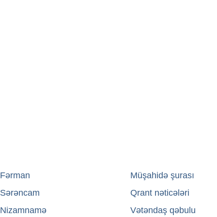
Fərman
→
Müşahidə şurası
Sərəncam
→
Qrant nəticələri
Nizamnamə
→
Vətəndaş qəbulu