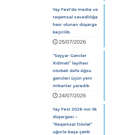
Yay Fest’də media və
rəqəmsal savadlılığa
həsr olunan düşərgə
keçirilib.
25/07/2026
“Səyyar Gənclər
Xidməti” layihəsi
növbəti dəfə Ağsu
gəncləri üçün yeni
imkanlar yaradıb
24/07/2026
Yay Fest 2026-nın ilk
düşərgəsi –
“Rəqəmsal Dövlət”
uğurla başa çatıb