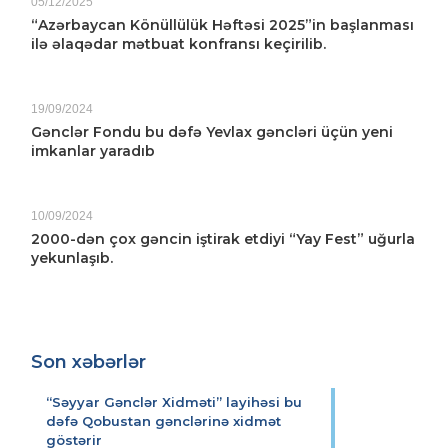
05/12/2025
“Azərbaycan Könüllülük Həftəsi 2025”in başlanması
ilə əlaqədar mətbuat konfransı keçirilib.
19/09/2024
Gənclər Fondu bu dəfə Yevlax gəncləri üçün yeni
imkanlar yaradıb
10/09/2024
2000-dən çox gəncin iştirak etdiyi “Yay Fest” uğurla
yekunlaşıb.
Son xəbərlər
“Səyyar Gənclər Xidməti” layihəsi bu
dəfə Qobustan gənclərinə xidmət
göstərir