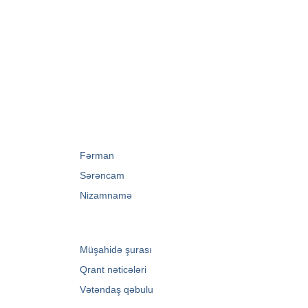
→
Fərman
→
Sərəncam
→
Nizamnamə
→
Müşahidə şurası
→
Qrant nəticələri
→
Vətəndaş qəbulu