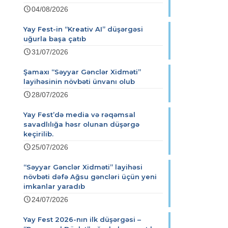
04/08/2026
Yay Fest-in “Kreativ AI” düşərgəsi
uğurla başa çatıb
31/07/2026
Şamaxı “Səyyar Gənclər Xidməti”
layihəsinin növbəti ünvanı olub
28/07/2026
Yay Fest’də media və rəqəmsal
savadlılığa həsr olunan düşərgə
keçirilib.
25/07/2026
“Səyyar Gənclər Xidməti” layihəsi
növbəti dəfə Ağsu gəncləri üçün yeni
imkanlar yaradıb
24/07/2026
Yay Fest 2026-nın ilk düşərgəsi –