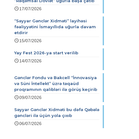
“Rəqəmsal Dövlət” uğurla başa çatıb
17/07/2026
“Səyyar Gənclər Xidməti” layihəsi
fəaliyyətini İsmayıllıda uğurla davam
etdirir
15/07/2026
Yay Fest 2026-ya start verilib
14/07/2026
Gənclər Fondu və Bakcell “İnnovasiya
və Süni İntellekt” üzrə təqaüd
proqramının qalibləri ilə görüş keçirib
09/07/2026
Səyyar Gənclər Xidməti bu dəfə Qəbələ
gəncləri ilə üçün yola çıxıb
06/07/2026