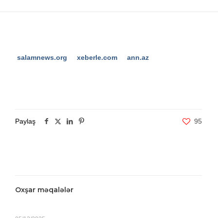
salamnews.org
xeberle.com
ann.az
Paylaş
95
Oxşar məqalələr