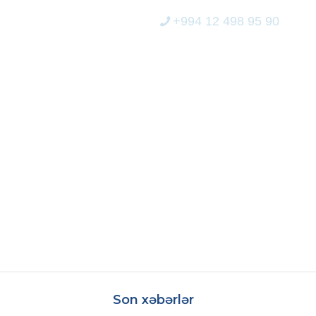
+994 12 498 95 90
ERİCİLİK
MEDİA
ELEKTRON XİDMƏT
I LAYIHƏ START
Son xəbərlər