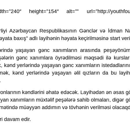
th=”240″ height=”154″ alt=”” url=”http://youthfou
rliyi Azərbaycan Respublikasının Gənclər və İdman Naz
ata baxış” adlı layihənin həyata keçirilməsinə start veri
lərində yaşayan gənc xanımların arasında peşəyönüm
ələrin gənc xanımlara öyrədilməsi məqsədi ilə kurslar
, kənd yerlərində yaşayan gənc xanımların istedadların
mək, kənd yerlərində yaşayan əlil qızların da bu layi
.
nlarının kəndlərini əhatə edəcək. Layihədən ən əsas gö
yan xanımların müxtəlif peşələrə sahib olmaları, digər g
qamətində müəyyən addımın və tövhənin verilməsi olacaqd
ri davam edir.