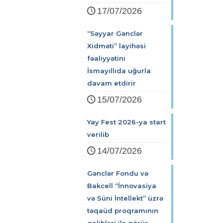
17/07/2026
“Səyyar Gənclər
Xidməti” layihəsi
fəaliyyətini
İsmayıllıda uğurla
davam etdirir
15/07/2026
Yay Fest 2026-ya start
verilib
14/07/2026
Gənclər Fondu və
Bakcell “İnnovasiya
və Süni İntellekt” üzrə
təqaüd proqramının