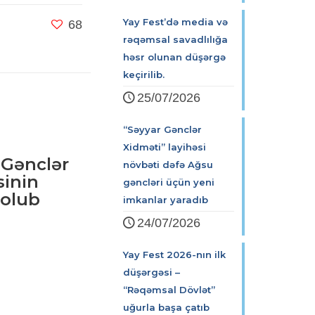
Yay Fest’də media və
68
rəqəmsal savadlılığa
həsr olunan düşərgə
keçirilib.
25/07/2026
“Səyyar Gənclər
Xidməti” layihəsi
 Gənclər
növbəti dəfə Ağsu
sinin
gəncləri üçün yeni
 olub
imkanlar yaradıb
24/07/2026
Yay Fest 2026-nın ilk
düşərgəsi –
“Rəqəmsal Dövlət”
uğurla başa çatıb