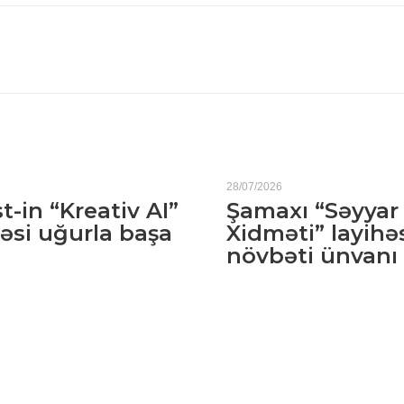
28/07/2026
t-in “Kreativ AI”
Şamaxı “Səyyar
əsi uğurla başa
Xidməti” layihə
növbəti ünvanı