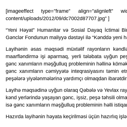
[imageeffect type=”frame” align=”alignleft” wid
content/uploads/2012/09/dc7002d87707.jpg” ]
“Yeni Həyat” Humanitar və Sosial Dayaq İctimai Bi
Gənclər Fondunun maliyyə dəstəyi ilə “Kənddə yeni həy
Layihənin əsas məqsədi müxtəlif rayonların kənd
maarfləndirmə işi aparmaq, yerli tələbata uyğun peş
gənc xanımların məşğulluq probleminin həllinə kömək
gənc xanımların cəmiyyətə inteqrasiyasını təmin et
peşələrə yiyələnmələrinə yardımçı olmaqdan ibarətdir
Layihə məqsədinə uyğun olaraq Qəbələ və Yevlax rayo
kənd yerlərində yaşayan gənc, işsiz, peşə təhsili olma
isə gənc xanımların məşğulluq probleminin həlli isti
Hazırda layihənin həyata keçirilməsi üçün hazırlıq işlə