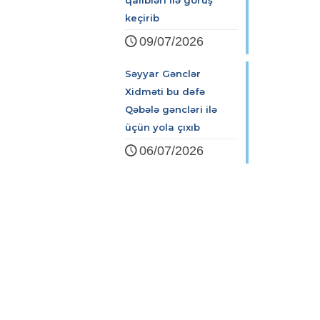
qalibləri ilə görüş
keçirib
09/07/2026
Səyyar Gənclər
Xidməti bu dəfə
Qəbələ gəncləri ilə
üçün yola çıxıb
06/07/2026
Zərifə Əliyeva küç. 93
+994 12 498 95 90
+994 12 498 95 89
office@youthfoundation.az