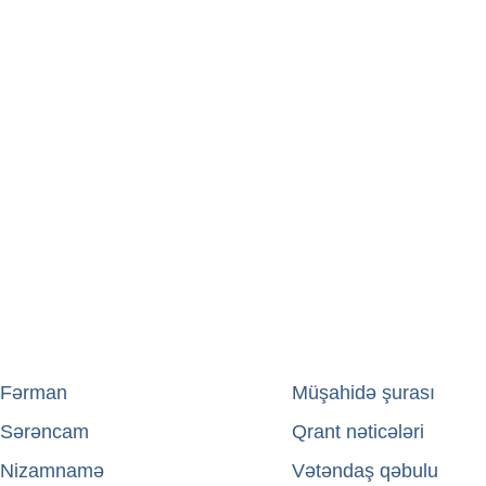
Fərman
→
Müşahidə şurası
Sərəncam
→
Qrant nəticələri
Nizamnamə
→
Vətəndaş qəbulu