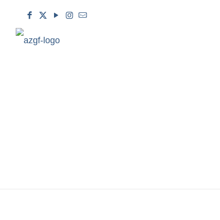
“KƏNDDƏ YENI 