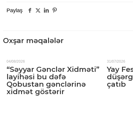
Paylaş
Oxşar məqalələr
04/08/2026
31/07/2026
“Səyyar Gənclər Xidməti”
Yay Fes
layihəsi bu dəfə
düşərg
Qobustan gənclərinə
çatıb
xidmət göstərir