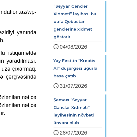
“Səyyar Gənclər
ndation.az/wp-
Xidməti” layihəsi bu
dəfə Qobustan
gənclərinə xidmət
irliyi yanında
göstərir
b.
04/08/2026
lü istiqamətdə
ın yaradılması,
Yay Fest-in “Kreativ
ı üzə çıxarmaq,
AI” düşərgəsi uğurla
başa çatıb
hə çərçivəsində
31/07/2026
zlənilən nəticə
Şamaxı “Səyyar
özlənilən nəticə
Gənclər Xidməti”
ır.
layihəsinin növbəti
ünvanı olub
28/07/2026