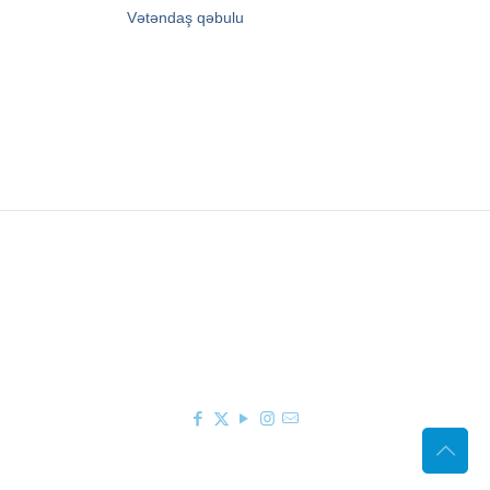
→
Vətəndaş qəbulu
Zərifə Əliyeva küç. 93
+994 12 498 95 90
+994 12 498 95 89
office@youthfoundation.az
© 2010-2026 Azərbaycan Respublikası Gənclər
Fondunun rəsmi internet saytı. Müəllif hüquqları
qorunur. Saytın idarəetməsi Azərbaycan
Respublikası Gənclər Fondunun İnformasiya
texnologiyaları və İctimaiyyətlə əlaqələr şöbəsi
tərəfindən həyata keçirilir.