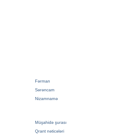
→
Fərman
→
Sərəncam
→
Nizamnamə
→
Müşahidə şurası
→
Qrant nəticələri