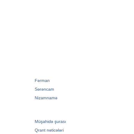
→
Fərman
→
Sərəncam
→
Nizamnamə
→
Müşahidə şurası
→
Qrant nəticələri