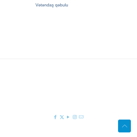
→
Vətəndaş qəbulu
Zərifə Əliyeva küç. 93
+994 12 498 95 90
+994 12 498 95 89
office@youthfoundation.az
© 2010-2026 Azərbaycan Respublikası Gənclər
Fondunun rəsmi internet saytı. Müəllif hüquqları
qorunur. Saytın idarəetməsi Azərbaycan
Respublikası Gənclər Fondunun İnformasiya
texnologiyaları və İctimaiyyətlə əlaqələr şöbəsi
tərəfindən həyata keçirilir.