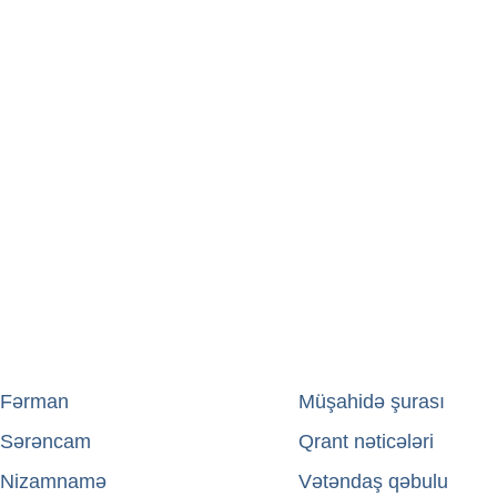
Fərman
→
Müşahidə şurası
Sərəncam
→
Qrant nəticələri
Nizamnamə
→
Vətəndaş qəbulu