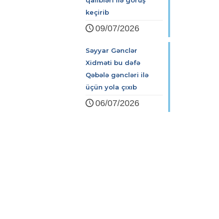
qalibləri ilə görüş
keçirib
09/07/2026
Səyyar Gənclər
Xidməti bu dəfə
Qəbələ gəncləri ilə
üçün yola çıxıb
06/07/2026
Zərifə Əliyeva küç. 93
+994 12 498 95 90
+994 12 498 95 89
office@youthfoundation.az