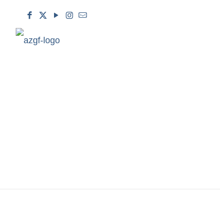
“GƏNCLƏRIN
ÇƏRÇIVƏS