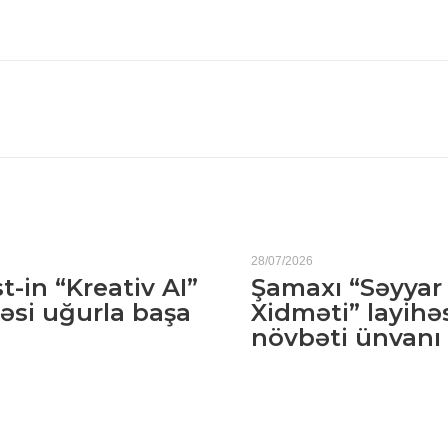
28/07/2026
t-in “Kreativ AI”
Şamaxı “Səyyar
əsi uğurla başa
Xidməti” layihə
növbəti ünvanı