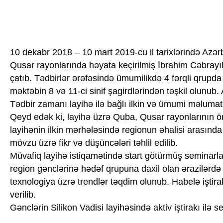
10 dekabr 2018 – 10 mart 2019-cu il tarixlərində Azə
Qusar rayonlarında həyata keçirilmiş İbrahim Cəbrayılo
çatıb. Tədbirlər ərəfəsində ümumilikdə 4 fərqli qrupda 
məktəbin 8 və 11-ci sinif şagirdlərindən təşkil olunub. 
Tədbir zamanı layihə ilə bağlı ilkin və ümumi məlumatla
Qeyd edək ki, layihə üzrə Quba, Qusar rayonlarının ön
layihənin ilkin mərhələsində regionun əhalisi arasında
mövzu üzrə fikr və düşüncələri təhlil edilib.
Müvafiq layihə istiqamətində start götürmüş seminarl
region gənclərinə hədəf qrupuna daxil olan ərazilərdə g
texnologiya üzrə trendlər təqdim olunub. Habelə iştira
verilib.
Gənclərin Silikon Vadisi layihəsində aktiv iştirakı ilə 