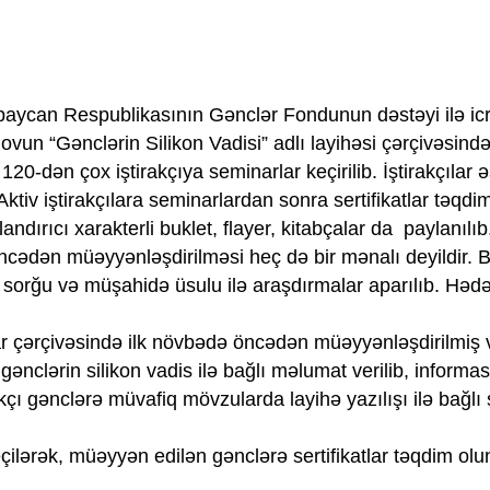
rbaycan Respublikasının Gənclər Fondunun dəstəyi ilə ic
vun “Gənclərin Silikon Vadisi” adlı layihəsi çərçivəsində
120-dən çox iştirakçıya seminarlar keçirilib. İştirakçılar
Aktiv iştirakçılara seminarlardan sonra sertifikatlar təqdi
ndırıcı xarakterli buklet, flayer, kitabçalar da paylanılıb
cədən müəyyənləşdirilməsi heç də bir mənalı deyildir. Be
 sorğu və müşahidə üsulu ilə araşdırmalar aparılıb. Hədə
ar çərçivəsində ilk növbədə öncədən müəyyənləşdirilmiş 
ənclərin silikon vadis ilə bağlı məlumat verilib, informa
kçı gənclərə müvafiq mövzularda layihə yazılışı ilə bağlı
seçilərək, müəyyən edilən gənclərə sertifikatlar təqdim olu