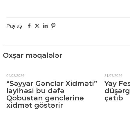
Paylaş
Oxşar məqalələr
04/08/2026
31/07/2026
“Səyyar Gənclər Xidməti”
Yay Fes
layihəsi bu dəfə
düşərg
Qobustan gənclərinə
çatıb
xidmət göstərir