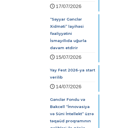
17/07/2026
“Səyyar Gənclər
Xidməti” layihəsi
fəaliyyətini
İsmayıllıda uğurla
davam etdirir
15/07/2026
Yay Fest 2026-ya start
verilib
14/07/2026
Gənclər Fondu və
Bakcell “İnnovasiya
və Süni İntellekt” üzrə
təqaüd proqramının