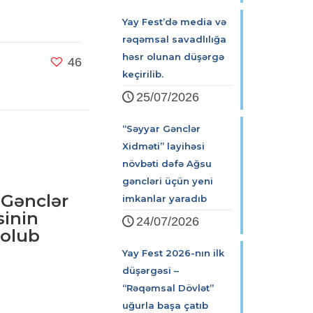
Yay Fest’də media və
rəqəmsal savadlılığa
həsr olunan düşərgə
46
keçirilib.
25/07/2026
“Səyyar Gənclər
Xidməti” layihəsi
növbəti dəfə Ağsu
gəncləri üçün yeni
 Gənclər
imkanlar yaradıb
sinin
24/07/2026
 olub
Yay Fest 2026-nın ilk
düşərgəsi –
“Rəqəmsal Dövlət”
uğurla başa çatıb