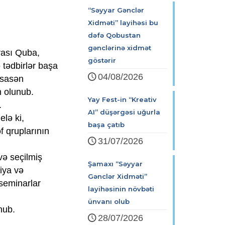
“Səyyar Gənclər
Xidməti” layihəsi bu
dəfə Qobustan
gənclərinə xidmət
rası Quba,
göstərir
 tədbirlər başa
04/08/2026
 əsasən
m olunub.
Yay Fest-in “Kreativ
.
AI” düşərgəsi uğurla
lə ki,
başa çatıb
f qruplarının
31/07/2026
və seçilmiş
Şamaxı “Səyyar
siya və
Gənclər Xidməti”
 seminarlar
layihəsinin növbəti
ünvanı olub
nub.
28/07/2026