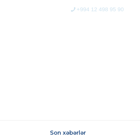
+994 12 498 95 90
ERİCİLİK
MEDİA
ELEKTRON XİDMƏT
LI LAYIHƏSI
AŞA ÇATIB
Son xəbərlər