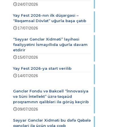
24/07/2026
Yay Fest 2026-nın ilk düşərgəsi –
“Rəqəmsal Dövlət” uğurla başa çatıb
17/07/2026
“Səyyar Gənclər Xidməti” layihəsi
fəaliyyətini İsmayıllıda uğurla davam
etdirir
15/07/2026
Yay Fest 2026-ya start verilib
14/07/2026
Gənclər Fondu və Bakcell “İnnovasiya
və Süni İntellekt” üzrə təqaüd
proqramının qalibləri ilə görüş keçirib
09/07/2026
Səyyar Gənclər Xidməti bu dəfə Qəbələ
gəncləri ilə üçün yola çıxıb