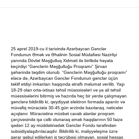
25 aprel 2019-cu il tarixində Azərbaycan Gənclər
Fondunun Əmək və Əhalinin Sosial Müdafiəsi Nazirliyi
yanında Dövlət Məşğulluq Xidməti ilə birlikdə həyata
keçirdiyi “Gənclərin Məşğulluğu Proqramı” Şirvan
şəhərində təqdim olunub. “Gənclərin Məşğulluğu proqramı”
eləcə də, Azərbaycan Gənclər Fondunun gənclər üçün
təklif etdiyi imkanları haqqında ətraflı məlumat verilib. Yaşı
18-29 olan orta-ixtisas təhsil müəssisələri və ya ali təhsil
müəssisələrini bitirmiş və hazırda heç bir yerdə çalışmayan
gənclərə bildirilib ki, qeydiyyat elek
tron formada aparılır və
müvafiq müraciətə 30-45 gün ərzində baxılaraq, nəticələr
açıqlanır. Müraciətinə müsbət cavab alanlar proqram
çərçivəsində işə cəlb olunaraq əmək haqqlarının 50 faizə
qədəri 12 ay müddətinədək Gənclər Fondu tərəfindən
subsidiyalaşdırılacaqdır.
Bildirilib ki, maliyyələşmə üzrə
qərar qəbul edilərkən iş təcrübəsi olmayan, sosial həssas