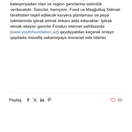
kateqoriyadan olan və region gənclərinə üstünlük
veriləcəkdir. Gənclər, həmçinin, Fond və Məşğulluq Xidməti
tərəfindən təşkil ediləcək karyera planlaması və peşə
təlimlərində iştirak etmək imkanı əldə edəcəklər. İştirak
etmək istəyən gənclər Fondun internet səhifəsində
(
www.youthfoundation.az
) qeydiyyatdan keçərək onlayn
qaydada müvafiq vakansiyaya müraciət edə bilərlər.
Paylaş
60