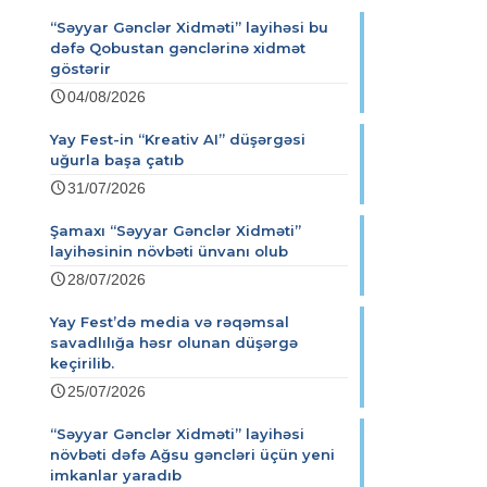
“Səyyar Gənclər Xidməti” layihəsi bu
dəfə Qobustan gənclərinə xidmət
göstərir
04/08/2026
Yay Fest-in “Kreativ AI” düşərgəsi
uğurla başa çatıb
31/07/2026
Şamaxı “Səyyar Gənclər Xidməti”
layihəsinin növbəti ünvanı olub
28/07/2026
Yay Fest’də media və rəqəmsal
savadlılığa həsr olunan düşərgə
keçirilib.
25/07/2026
“Səyyar Gənclər Xidməti” layihəsi
növbəti dəfə Ağsu gəncləri üçün yeni
imkanlar yaradıb