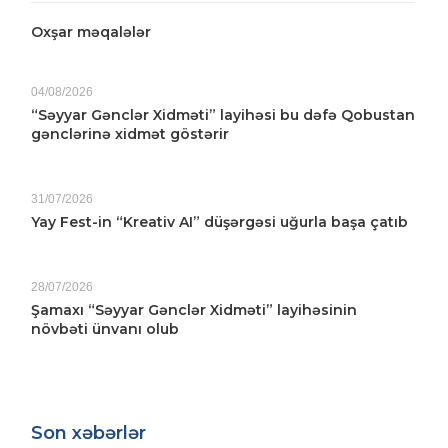
Oxşar məqalələr
04/08/2026
“Səyyar Gənclər Xidməti” layihəsi bu dəfə Qobustan
gənclərinə xidmət göstərir
31/07/2026
Yay Fest-in “Kreativ AI” düşərgəsi uğurla başa çatıb
28/07/2026
Şamaxı “Səyyar Gənclər Xidməti” layihəsinin
növbəti ünvanı olub
Son xəbərlər