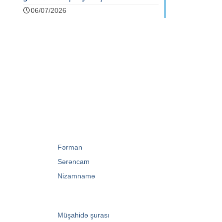
06/07/2026
→
Fərman
→
Sərəncam
→
Nizamnamə
→
Müşahidə şurası