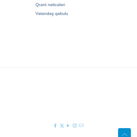
→
Qrant nəticələri
→
Vətəndaş qəbulu
Zərifə Əliyeva küç. 93
+994 12 498 95 90
+994 12 498 95 89
office@youthfoundation.az
© 2010-2026 Azərbaycan Respublikası Gənclər
Fondunun rəsmi internet saytı. Müəllif hüquqları
qorunur. Saytın idarəetməsi Azərbaycan
Respublikası Gənclər Fondunun İnformasiya
texnologiyaları və İctimaiyyətlə əlaqələr şöbəsi
tərəfindən həyata keçirilir.