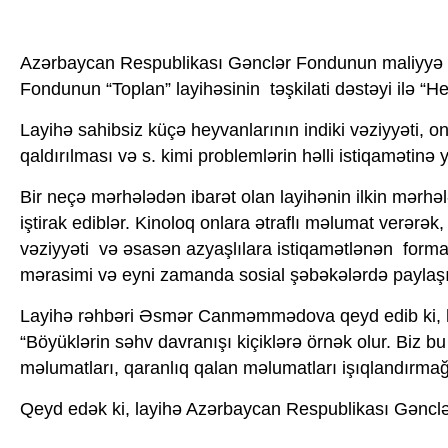
Azərbaycan Respublikası Gənclər Fondunun maliyyə d
Fondunun “Toplan” layihəsinin təşkilati dəstəyi ilə “H
Layihə sahibsiz küçə heyvanlarının indiki vəziyyəti, 
qaldırılması və s. kimi problemlərin həlli istiqamətinə 
Bir neçə mərhələdən ibarət olan layihənin ilkin mərhə
iştirak ediblər. Kinoloq onlara ətraflı məlumat verərək
vəziyyəti və əsasən azyaşlılara istiqamətlənən format
mərasimi və eyni zamanda sosial şəbəkələrdə paylaşı
Layihə rəhbəri Əsmər Canməmmədova qeyd edib ki, haz
“Böyüklərin səhv davranışı kiçiklərə örnək olur. Biz b
məlumatları, qaranlıq qalan məlumatları işıqlandırmağ
Qeyd edək ki, layihə Azərbaycan Respublikası Gənclər