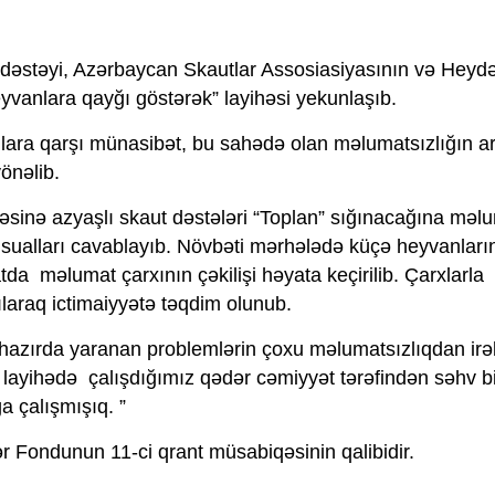
əstəyi, Azərbaycan Skautlar Assosiasiyasının və Heydə
eyvanlara qayğı göstərək” layihəsi yekunlaşıb.
onlara qarşı münasibət, bu sahədə olan məlumatsızlığın 
yönəlib.
ləsinə azyaşlı skaut dəstələri “Toplan” sığınacağına məl
, sualları cavablayıb. Növbəti mərhələdə küçə heyvanların
da məlumat çarxının çəkilişi həyata keçirilib. Çarxlarla
laraq ictimaiyyətə təqdim olunub.
ırda yaranan problemlərin çoxu məlumatsızlıqdan irəli 
u layihədə çalışdığımız qədər cəmiyyət tərəfindən səhv b
a çalışmışıq. ”
 Fondunun 11-ci qrant müsabiqəsinin qalibidir.