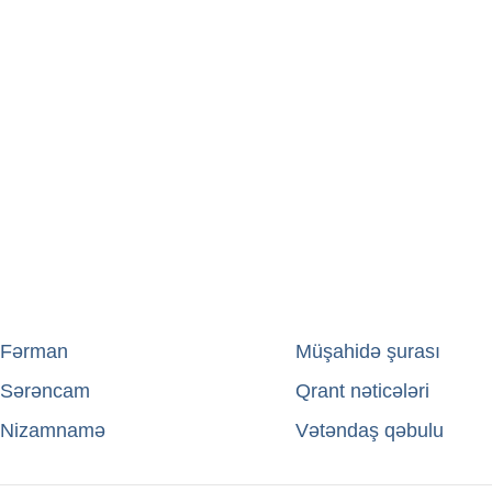
Fərman
→
Müşahidə şurası
Sərəncam
→
Qrant nəticələri
Nizamnamə
→
Vətəndaş qəbulu