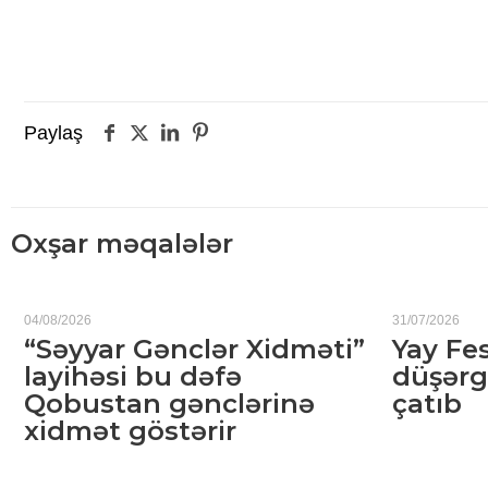
Paylaş
Oxşar məqalələr
04/08/2026
31/07/2026
“Səyyar Gənclər Xidməti”
Yay Fes
layihəsi bu dəfə
düşərg
Qobustan gənclərinə
çatıb
xidmət göstərir