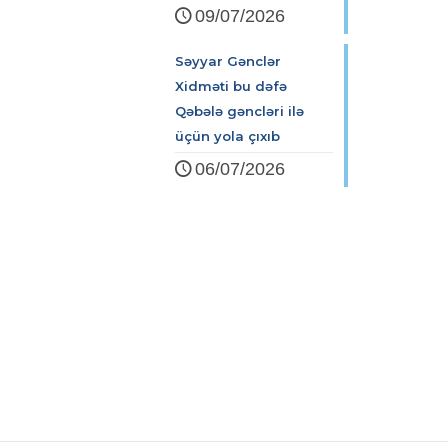
09/07/2026
Səyyar Gənclər
Xidməti bu dəfə
Qəbələ gəncləri ilə
üçün yola çıxıb
06/07/2026
Zərifə Əliyeva küç. 93
+994 12 498 95 90
+994 12 498 95 89
office@youthfoundation.az