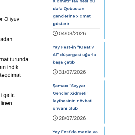
Xidməti” layihəsi bu
dəfə Qobustan
gənclərinə xidmət
r Əliyev
göstərir
04/08/2026
aradan
Yay Fest-in “Kreativ
AI” düşərgəsi uğurla
umat turunda
başa çatıb
ın indiki
31/07/2026
 təqdimat
Şamaxı “Səyyar
Gənclər Xidməti”
gəlir.
layihəsinin növbəti
ilinən
ünvanı olub
28/07/2026
Yay Fest’də media və