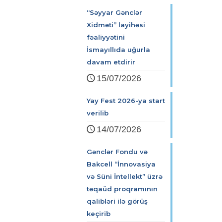
“Səyyar Gənclər
Xidməti” layihəsi
fəaliyyətini
İsmayıllıda uğurla
davam etdirir
15/07/2026
Yay Fest 2026-ya start
verilib
14/07/2026
Gənclər Fondu və
Bakcell “İnnovasiya
və Süni İntellekt” üzrə
təqaüd proqramının
qalibləri ilə görüş
keçirib