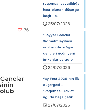
rəqəmsal savadlılığa
həsr olunan düşərgə
keçirilib.
25/07/2026
76
“Səyyar Gənclər
Xidməti” layihəsi
növbəti dəfə Ağsu
gəncləri üçün yeni
imkanlar yaradıb
24/07/2026
 Gənclər
Yay Fest 2026-nın ilk
sinin
düşərgəsi –
 olub
“Rəqəmsal Dövlət”
uğurla başa çatıb
17/07/2026