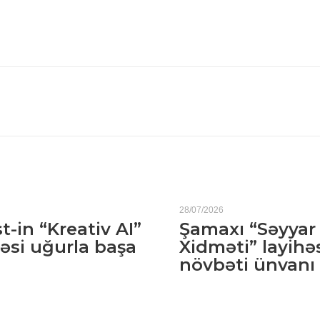
28/07/2026
t-in “Kreativ AI”
Şamaxı “Səyyar
əsi uğurla başa
Xidməti” layihə
növbəti ünvanı