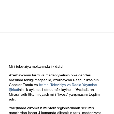
yarışmasını təqdim edir
Milli televiziya məkanında ilk dəfə!
Azərbaycanın tarixi və mədəniyyətinin ölkə gəncləri
arasında təbliği məqsədilə, Azərbaycan Respublikasının
Gənclər Fondu və
İctimai Televiziya və Radio Yayımları
Şirkəti
nin ilk əyləncəli-etnoqrafik layihə – “Əcdadların
Mirası” adlı ölkə miqyaslı milli “kvest” yarışmasını təqdim
edir.
Yarışmada ölkəmizin müxtəlif regionlarından seçilmiş
gənclərdən ibarət 4 komanda ölkəmizin tarix, mədəniyyət,