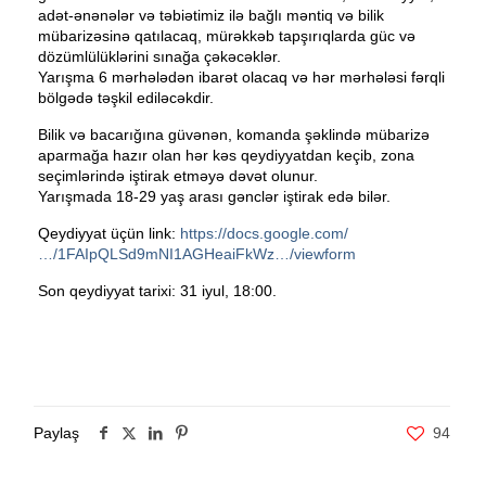
adət-ənənələr və təbiətimiz ilə bağlı məntiq və
bilik
mübarizəsinə qatılacaq, mürəkkəb tapşırıqlarda güc və
dözümlülüklərini sınağa çəkəcəklər.
Yarışma 6 mərhələdən ibarət olacaq və hər mərhələsi fərqli
bölgədə təşkil ediləcəkdir.
Bilik və bacarığına güvənən, komanda şəklində mübarizə
aparmağa hazır olan hər kəs qeydiyyatdan keçib, zona
seçimlərində iştirak etməyə dəvət olunur.
Yarışmada 18-29 yaş arası gənclər iştirak edə bilər.
Qeydiyyat üçün link:
https://docs.google.com/
…/1FAIpQLSd9mNI1AGHeaiFkWz…/viewform
Son qeydiyyat tarixi: 31 iyul, 18:00.
Paylaş
94