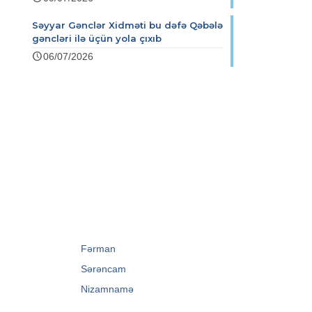
Səyyar Gənclər Xidməti bu dəfə Qəbələ
gəncləri ilə üçün yola çıxıb
06/07/2026
→
Fərman
→
Sərəncam
→
Nizamnamə