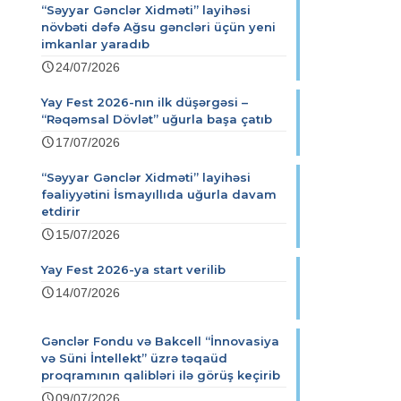
“Səyyar Gənclər Xidməti” layihəsi
növbəti dəfə Ağsu gəncləri üçün yeni
imkanlar yaradıb
24/07/2026
Yay Fest 2026-nın ilk düşərgəsi –
“Rəqəmsal Dövlət” uğurla başa çatıb
17/07/2026
“Səyyar Gənclər Xidməti” layihəsi
fəaliyyətini İsmayıllıda uğurla davam
etdirir
15/07/2026
Yay Fest 2026-ya start verilib
14/07/2026
Gənclər Fondu və Bakcell “İnnovasiya
və Süni İntellekt” üzrə təqaüd
proqramının qalibləri ilə görüş keçirib
09/07/2026