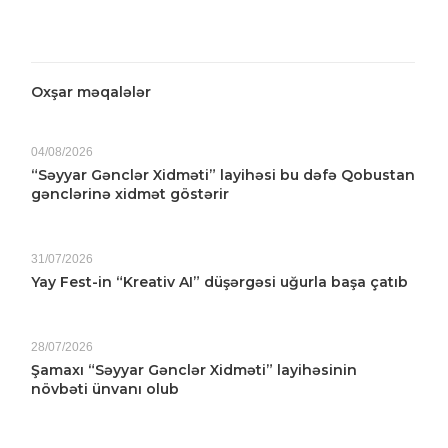
Oxşar məqalələr
04/08/2026
“Səyyar Gənclər Xidməti” layihəsi bu dəfə Qobustan
gənclərinə xidmət göstərir
31/07/2026
Yay Fest-in “Kreativ AI” düşərgəsi uğurla başa çatıb
28/07/2026
Şamaxı “Səyyar Gənclər Xidməti” layihəsinin
növbəti ünvanı olub