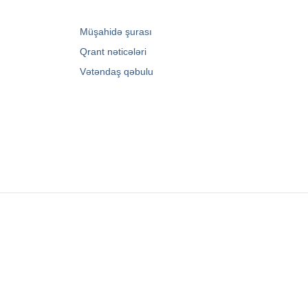
→
Müşahidə şurası
→
Qrant nəticələri
→
Vətəndaş qəbulu
Zərifə Əliyeva küç. 93
+994 12 498 95 90
+994 12 498 95 89
office@youthfoundation.az
© 2010-2026 Azərbaycan Respublikası Gənclər
Fondunun rəsmi internet saytı. Müəllif hüquqları
qorunur. Saytın idarəetməsi Azərbaycan
Respublikası Gənclər Fondunun İnformasiya
texnologiyaları və İctimaiyyətlə əlaqələr şöbəsi
tərəfindən həyata keçirilir.