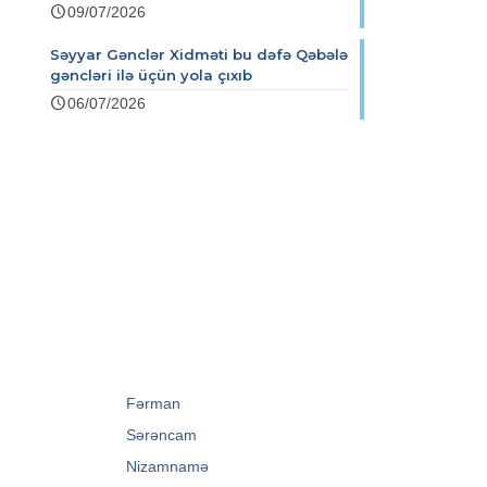
09/07/2026
Səyyar Gənclər Xidməti bu dəfə Qəbələ
gəncləri ilə üçün yola çıxıb
06/07/2026
→
Fərman
→
Sərəncam
→
Nizamnamə