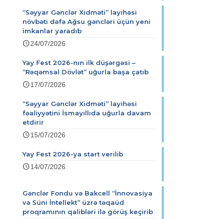
“Səyyar Gənclər Xidməti” layihəsi
növbəti dəfə Ağsu gəncləri üçün yeni
imkanlar yaradıb
24/07/2026
Yay Fest 2026-nın ilk düşərgəsi –
“Rəqəmsal Dövlət” uğurla başa çatıb
17/07/2026
“Səyyar Gənclər Xidməti” layihəsi
fəaliyyətini İsmayıllıda uğurla davam
etdirir
15/07/2026
Yay Fest 2026-ya start verilib
14/07/2026
Gənclər Fondu və Bakcell “İnnovasiya
və Süni İntellekt” üzrə təqaüd
proqramının qalibləri ilə görüş keçirib