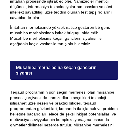
imtahan prosesində iştirak ediblər. Namizədlər məntiqi
düşüncə, informasiya texnologiyalarının əsasları və süni
intellekt savadlılığı üzrə təqdim olunan test tapşırıqlarını
cavablandırıblar.
İmtahan mərhələsində yüksək nəticə göstərən 55 gənc
müsahibə mərhələsində iştirak hüququ əldə edib.
Müsahibə mərhələsinə keçən gənclərin siyahısı ilə
aşağıdakı keçid vasitəsilə tanış ola bilərsiniz.
Müsahibə mərhələsinə keçən gənclərin
siyahısı
Təqaüd proqramının son seçim mərhələsi olan müsahibə
prosesi çərçivəsində namizədlərin seçdikləri texnoloji
istiqamət üzrə nəzəri və praktiki bilikləri, təqaüd
proqramından gözləntiləri, komanda ilə işləmək və problem
həlletmə bacarıqları, eləcə də şəxsi inkişaf potensialları və
motivasiya səviyyələrinin kompleks yanaşma əsasında
qiymətləndirilməsi nəzərdə tutulur. Müsahibə mərhələsini