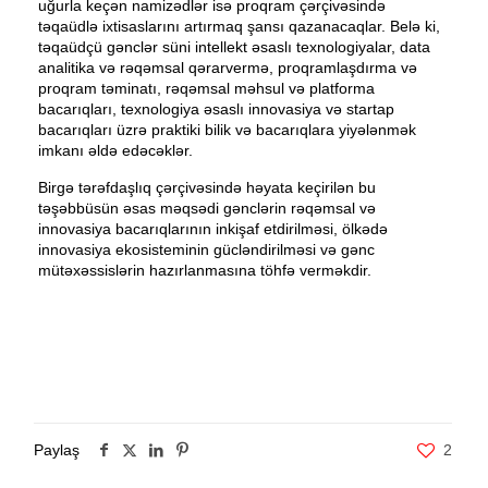
uğurla keçən namizədlər isə proqram çərçivəsində
təqaüdlə ixtisaslarını artırmaq şansı qazanacaqlar. Belə ki,
təqaüdçü gənclər süni intellekt əsaslı texnologiyalar, data
analitika və rəqəmsal qərarvermə, proqramlaşdırma və
proqram təminatı, rəqəmsal məhsul və platforma
bacarıqları, texnologiya əsaslı innovasiya və startap
bacarıqları üzrə praktiki bilik və bacarıqlara yiyələnmək
imkanı əldə edəcəklər.
Birgə tərəfdaşlıq çərçivəsində həyata keçirilən bu
təşəbbüsün əsas məqsədi gənclərin rəqəmsal və
innovasiya bacarıqlarının inkişaf etdirilməsi, ölkədə
innovasiya ekosisteminin gücləndirilməsi və gənc
mütəxəssislərin hazırlanmasına töhfə verməkdir.
Paylaş
2