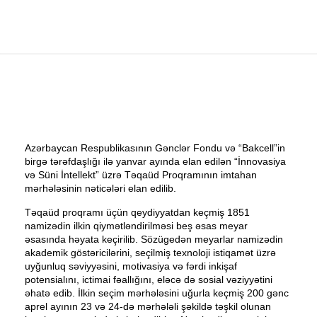
Azərbaycan Respublikasının Gənclər Fondu və “Bakcell”in
birgə tərəfdaşlığı ilə yanvar ayında elan edilən “İnnovasiya
və Süni İntellekt” üzrə Təqaüd Proqramının imtahan
mərhələsinin nəticələri elan edilib.
Təqaüd proqramı üçün qeydiyyatdan keçmiş 1851
namizədin ilkin qiymətləndirilməsi beş əsas meyar
əsasında həyata keçirilib. Sözügedən meyarlar namizədin
akademik göstəricilərini, seçilmiş texnoloji istiqamət üzrə
uyğunluq səviyyəsini, motivasiya və fərdi inkişaf
potensialını, ictimai fəallığını, eləcə də sosial vəziyyətini
əhatə edib. İlkin seçim mərhələsini uğurla keçmiş 200 gənc
aprel ayının 23 və 24-də mərhələli şəkildə təşkil olunan