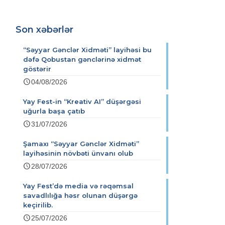
Son xəbərlər
“Səyyar Gənclər Xidməti” layihəsi bu
dəfə Qobustan gənclərinə xidmət
göstərir
04/08/2026
Yay Fest-in “Kreativ AI” düşərgəsi
uğurla başa çatıb
31/07/2026
Şamaxı “Səyyar Gənclər Xidməti”
layihəsinin növbəti ünvanı olub
28/07/2026
Yay Fest’də media və rəqəmsal
savadlılığa həsr olunan düşərgə
keçirilib.
25/07/2026