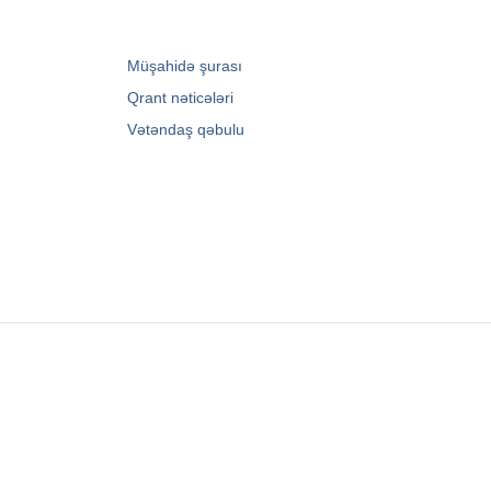
→
Müşahidə şurası
→
Qrant nəticələri
→
Vətəndaş qəbulu
Zərifə Əliyeva küç. 93
+994 12 498 95 90
+994 12 498 95 89
office@youthfoundation.az
© 2010-2026 Azərbaycan Respublikası Gənclər
Fondunun rəsmi internet saytı. Müəllif hüquqları
qorunur. Saytın idarəetməsi Azərbaycan
Respublikası Gənclər Fondunun İnformasiya
texnologiyaları və İctimaiyyətlə əlaqələr şöbəsi