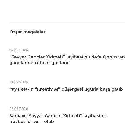
Oxşar məqalələr
04/08/2026
“Səyyar Gənclər Xidməti” layihəsi bu dəfə Qobustan
gənclərinə xidmət göstərir
31/07/2026
Yay Fest-in “Kreativ AI” düşərgəsi uğurla başa çatıb
28/07/2026
Şamaxı “Səyyar Gənclər Xidməti” layihəsinin
növbəti ünvanı olub