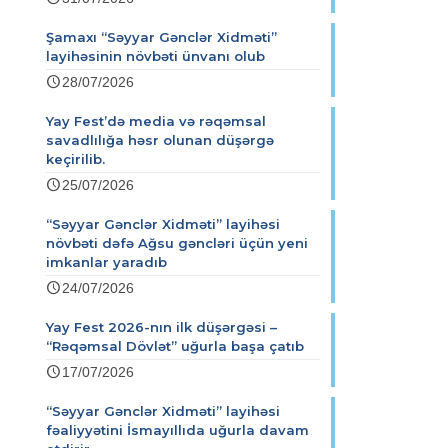
Şamaxı “Səyyar Gənclər Xidməti”
layihəsinin növbəti ünvanı olub
28/07/2026
Yay Fest’də media və rəqəmsal
savadlılığa həsr olunan düşərgə
keçirilib.
25/07/2026
“Səyyar Gənclər Xidməti” layihəsi
növbəti dəfə Ağsu gəncləri üçün yeni
imkanlar yaradıb
24/07/2026
Yay Fest 2026-nın ilk düşərgəsi –
“Rəqəmsal Dövlət” uğurla başa çatıb
17/07/2026
“Səyyar Gənclər Xidməti” layihəsi
fəaliyyətini İsmayıllıda uğurla davam