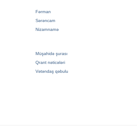
→
Fərman
→
Sərəncam
→
Nizamnamə
→
Müşahidə şurası
→
Qrant nəticələri
→
Vətəndaş qəbulu
Zərifə Əliyeva küç. 93
+994 12 498 95 90
+994 12 498 95 89
office@youthfoundation.az