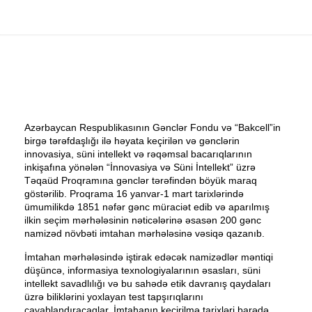
Azərbaycan Respublikasının Gənclər Fondu və “Bakcell”in
birgə tərəfdaşlığı ilə həyata keçirilən və gənclərin
innovasiya, süni intellekt və rəqəmsal bacarıqlarının
inkişafına yönələn “İnnovasiya və Süni İntellekt” üzrə
Təqaüd Proqramına gənclər tərəfindən böyük maraq
göstərilib. Proqrama 16 yanvar-1 mart tarixlərində
ümumilikdə 1851 nəfər gənc müraciət edib və aparılmış
ilkin seçim mərhələsinin nəticələrinə əsasən 200 gənc
namizəd növbəti imtahan mərhələsinə vəsiqə qazanıb.
İmtahan mərhələsində iştirak edəcək namizədlər məntiqi
düşüncə, informasiya texnologiyalarının əsasları, süni
intellekt savadlılığı və bu sahədə etik davranış qaydaları
üzrə biliklərini yoxlayan test tapşırıqlarını
cavablandıracaqlar. İmtahanın keçirilmə tarixləri barədə