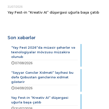
31/07/2026
Yay Fest-in “Kreativ AI” düşərgəsi uğurla başa çatıb
Son xəbərlər
“Yay Fest 2026”da müasir şəhərlər və
texnologiyalar mövzusu müzakirə
olunub
07/08/2026
“Səyyar Gənclər Xidməti” layihəsi bu
dəfə Qobustan gənclərinə xidmət
göstərir
04/08/2026
Yay Fest-in “Kreativ AI” düşərgəsi
uğurla başa çatıb
31/07/2026