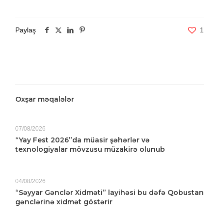
Paylaş
1
Oxşar məqalələr
07/08/2026
“Yay Fest 2026”da müasir şəhərlər və
texnologiyalar mövzusu müzakirə olunub
04/08/2026
“Səyyar Gənclər Xidməti” layihəsi bu dəfə Qobustan
gənclərinə xidmət göstərir