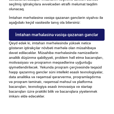
seçilmiş iştirakçılara əvvəlcədən ətraflı məlumat təqdim
olunacaq.
İmtahan mərhələsinə vəsiqə qazanan gənclərin siyahısı ilə
aşağıdakı keçid vasitəsilə tanış ola bilərsiniz:
İmtahan mərhələsinə vəsiqə qazanan gənclər
Qeyd edək ki, imtahan mərhələsində yüksək nəticə
göstərən iştirakçılar növbəti mərhələ olan müsahibəyə
dəvət ediləcəklər. Müsahibə mərhələsində namizədlərin
analitik düşünmə qabiliyyəti, problem həll etmə bacarıqları,
motivasiyası və proqramın məqsədlərinə uyğunluğu
qiymətləndiriləcək. Yekunda proqram çərçivəsində təqaüd
haqqı qazanmış gənclər süni intellekt əsaslı texnologiyalar,
data analitika və rəqəmsal qərarvermə, proqramlaşdırma
və proqram təminatı, rəqəmsal məhsul və platforma
bacarıqları, texnologiya əsaslı innovasiya və startap
bacarıqları üzrə praktiki bilik və bacarıqlara yiyələnmək
imkanı əldə edəcəklər.