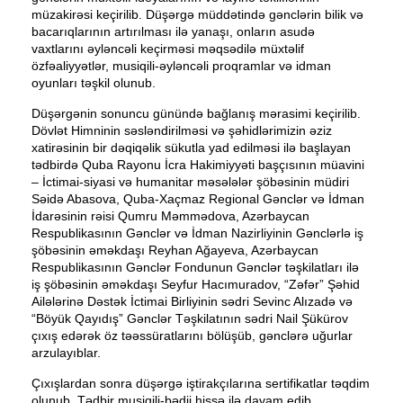
müzakirəsi keçirilib. Düşərgə müddətində gənclərin bilik və
bacarıqlarının artırılması ilə yanaşı, onların asudə
vaxtlarını əyləncəli keçirməsi məqsədilə müxtəlif
özfəaliyyətlər, musiqili-əyləncəli proqramlar və idman
oyunları təşkil olunub.
Düşərgənin sonuncu günündə bağlanış mərasimi keçirilib.
Dövlət Himninin səsləndirilməsi və şəhidlərimizin əziz
xatirəsinin bir dəqiqəlik sükutla yad edilməsi ilə başlayan
tədbirdə Quba Rayonu İcra Hakimiyyəti başçısının müavini
– İctimai-siyasi və humanitar məsələlər şöbəsinin müdiri
Səidə Abasova, Quba-Xaçmaz Regional Gənclər və İdman
İdarəsinin rəisi Qumru Məmmədova, Azərbaycan
Respublikasının Gənclər və İdman Nazirliyinin Gənclərlə iş
şöbəsinin əməkdaşı Reyhan Ağayeva, Azərbaycan
Respublikasının Gənclər Fondunun Gənclər təşkilatları ilə
iş şöbəsinin əməkdaşı Seyfur Hacımuradov, “Zəfər” Şəhid
Ailələrinə Dəstək İctimai Birliyinin sədri Sevinc Alızadə və
“Böyük Qayıdış” Gənclər Təşkilatının sədri Nail Şükürov
çıxış edərək öz təəssüratlarını bölüşüb, gənclərə uğurlar
arzulayıblar.
Çıxışlardan sonra düşərgə iştirakçılarına sertifikatlar təqdim
olunub. Tədbir musiqili-bədii hissə ilə davam edib.