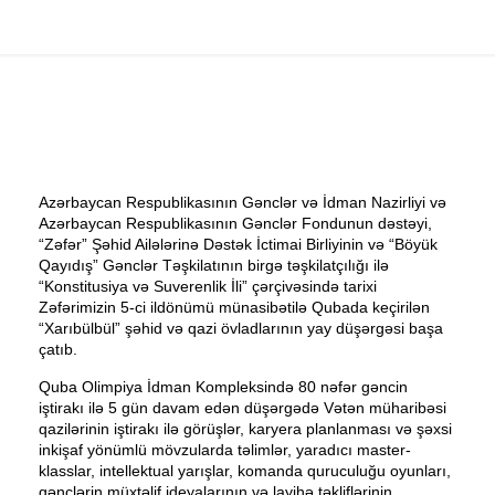
Azərbaycan Respublikasının Gənclər və İdman Nazirliyi və
Azərbaycan Respublikasının Gənclər Fondunun dəstəyi,
“Zəfər” Şəhid Ailələrinə Dəstək İctimai Birliyinin və “Böyük
Qayıdış” Gənclər Təşkilatının birgə təşkilatçılığı ilə
“Konstitusiya və Suverenlik İli” çərçivəsində tarixi
Zəfərimizin 5-ci ildönümü münasibətilə Qubada keçirilən
“Xarıbülbül” şəhid və qazi övladlarının yay düşərgəsi başa
çatıb.
Quba Olimpiya İdman Kompleksində 80 nəfər gəncin
iştirakı ilə 5 gün davam edən düşərgədə Vətən müharibəsi
qazilərinin iştirakı ilə görüşlər, karyera planlanması və şəxsi
inkişaf yönümlü mövzularda təlimlər, yaradıcı master-
klasslar, intellektual yarışlar, komanda quruculuğu oyunları,
gənclərin müxtəlif ideyalarının və layihə təkliflərinin