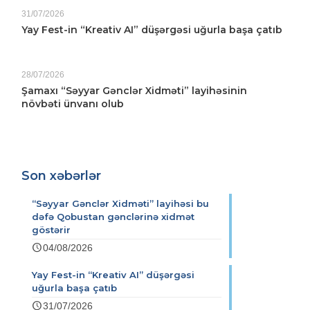
31/07/2026
Yay Fest-in “Kreativ AI” düşərgəsi uğurla başa çatıb
28/07/2026
Şamaxı “Səyyar Gənclər Xidməti” layihəsinin
növbəti ünvanı olub
Son xəbərlər
“Səyyar Gənclər Xidməti” layihəsi bu
dəfə Qobustan gənclərinə xidmət
göstərir
04/08/2026
Yay Fest-in “Kreativ AI” düşərgəsi
uğurla başa çatıb
31/07/2026