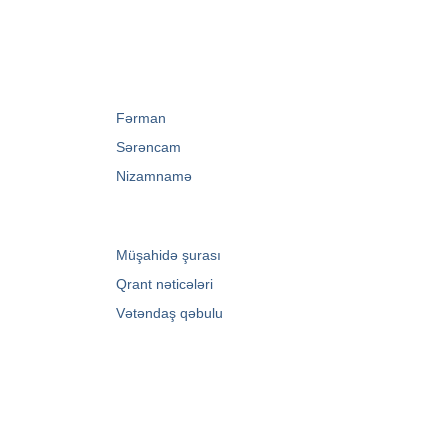
→
Fərman
→
Sərəncam
→
Nizamnamə
→
Müşahidə şurası
→
Qrant nəticələri
→
Vətəndaş qəbulu
Zərifə Əliyeva küç. 93
+994 12 498 95 90
+994 12 498 95 89