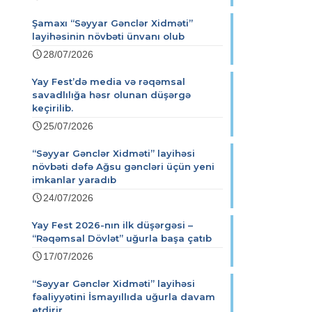
Şamaxı “Səyyar Gənclər Xidməti”
layihəsinin növbəti ünvanı olub
28/07/2026
Yay Fest’də media və rəqəmsal
savadlılığa həsr olunan düşərgə
keçirilib.
25/07/2026
“Səyyar Gənclər Xidməti” layihəsi
növbəti dəfə Ağsu gəncləri üçün yeni
imkanlar yaradıb
24/07/2026
Yay Fest 2026-nın ilk düşərgəsi –
“Rəqəmsal Dövlət” uğurla başa çatıb
17/07/2026
“Səyyar Gənclər Xidməti” layihəsi
fəaliyyətini İsmayıllıda uğurla davam
etdirir