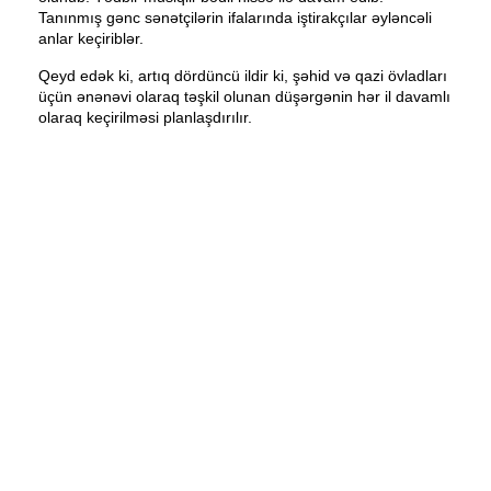
Tanınmış gənc sənətçilərin ifalarında iştirakçılar əyləncəli
anlar keçiriblər.
Qeyd edək ki, artıq dördüncü ildir ki, şəhid və qazi övladları
üçün ənənəvi olaraq təşkil olunan düşərgənin hər il davamlı
olaraq keçirilməsi planlaşdırılır.