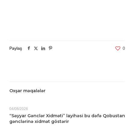
Paylaş
0
Oxşar məqalələr
04/08/2026
“Səyyar Gənclər Xidməti” layihəsi bu dəfə Qobustan
gənclərinə xidmət göstərir