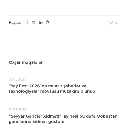
Paylaş
5
Oxşar məqalələr
07/08/2026
“Yay Fest 2026”da müasir şəhərlər və
texnologiyalar mövzusu müzakirə olunub
04/08/2026
“Səyyar Gənclər Xidməti” layihəsi bu dəfə Qobustan
gənclərinə xidmət göstərir