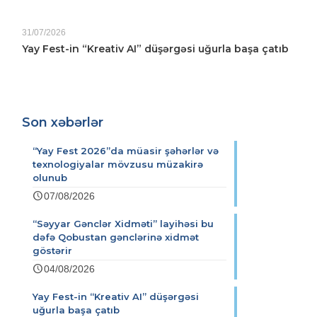
31/07/2026
Yay Fest-in “Kreativ AI” düşərgəsi uğurla başa çatıb
Son xəbərlər
“Yay Fest 2026”da müasir şəhərlər və
texnologiyalar mövzusu müzakirə
olunub
07/08/2026
“Səyyar Gənclər Xidməti” layihəsi bu
dəfə Qobustan gənclərinə xidmət
göstərir
04/08/2026
Yay Fest-in “Kreativ AI” düşərgəsi
uğurla başa çatıb