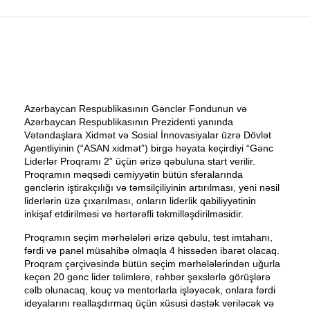
Azərbaycan Respublikasının Gənclər Fondunun və
Azərbaycan Respublikasının Prezidenti yanında
Vətəndaşlara Xidmət və Sosial İnnovasiyalar üzrə Dövlət
Agentliyinin (“ASAN xidmət”) birgə həyata keçirdiyi “Gənc
Liderlər Proqramı 2” üçün ərizə qəbuluna start verilir.
Proqramın məqsədi cəmiyyətin bütün sferalarında
gənclərin iştirakçılığı və təmsilçiliyinin artırılması, yeni nəsil
liderlərin üzə çıxarılması, onların liderlik qabiliyyətinin
inkişaf etdirilməsi və hərtərəfli təkmilləşdirilməsidir.
Proqramın seçim mərhələləri ərizə qəbulu, test imtahanı,
fərdi və panel müsahibə olmaqla 4 hissədən ibarət olacaq.
Proqram çərçivəsində bütün seçim mərhələlərindən uğurla
keçən 20 gənc lider təlimlərə, rəhbər şəxslərlə görüşlərə
cəlb olunacaq, kouç və mentorlarla işləyəcək, onlara fərdi
ideyalarını reallaşdırmaq üçün xüsusi dəstək veriləcək və