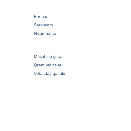
→
Fərman
→
Sərəncam
→
Nizamnamə
→
Müşahidə şurası
→
Qrant nəticələri
→
Vətəndaş qəbulu
Zərifə Əliyeva küç. 93
+994 12 498 95 90
+994 12 498 95 89
office@youthfoundation.az