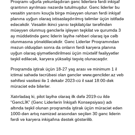
Proqramı uğurla yekunlaşdıran gənc liderlərə fərdi inkişaf
qrantının ayrılması nəzərdə tutulmuşdur. Gənc liderlər bu
vəsaitin yarısını kouçla birgə müəyyən olunan fərdi inkişaf
planına uyğun olaraq ixtisaslaşdırılmış təlimlər üçün istifadə
edəcəkdir. Vəsaitin ikinci yarısı təşkilatçılar tərəfindən
müəyyən olunmuş gənclərlə işləyən təşkilat və qurumda 3
ay müddətində gənc liderin layihə rəhbəri olaraq işə cəlb
olunmasına yönəldiləcəkdir. Gənc Liderlər Proqramından
məzun olduqdan sonra da onların fərdi karyera planına
uyğun olaraq qiymətləndirilməsi üçün müxtəlif fəaliyyətlər
təşkil ediləcək, karyera yüksəlişi təşviq olunacaqdır.
Proqramda iştirak üçün 18-27 yaş arası və minimum 1 il
ictimai sahədə təcrübəsi olan gənclər www.genclider.az veb
səhifəsi vasitəsi ilə 1 dekabr 2023-cü il saat 18:00-dək
müraciət edə bilərlər.
Xatırladaq ki, pilot layihə olaraq ilk dəfə 2019-cu ildə
“GəncLİK” (Gənc Liderlərin İnkişafı Konsepsiyası) adı
altında təşkil olunan proqramda iştirak üçün müraciət edən
1000-dən artıq namizəd arasından seçilən 30 gənc liderin
fərdi və karyera inkişafına dəstək göstərilib.