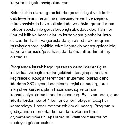
karyera inkişafı təşviq olunacaq.
Belə ki, ilkin olaraq gənc liderlər şəxsi inkişaf və liderlik
qabiliyyətlərinin artırılması məqsədilə yerli və peşəkar
mütəxəssislərin baza təlimlərində və dövlət qurumlarının
rəhbər şəxsləri ilə görüşlərdə iştirak edəcəklər. Təlimlər
ümumi bilik və bacarıqlar və ixtisaslaşmış sahələr üzrə
olacaqdır. Təlim və görüşlərdə iştirak edərək proqram
iştirakçıları fərdi şəkildə təkmilləşməklə yanaşı gələcəkdə
karyera quruculuğu sahəsində də önəmli addım atmış
olacaqlar.
Proqramda iştirak haqqı qazanan gənc liderlər üçün
individual və kiçik qruplar şəkilində kouçinq seansları
keçiriləcək. Kouçlar tərəfindən mütəmadi olaraq gənc
liderlərin 360 qiymətləndirilməsi təşkil olunacaq, fərdi
inkişaf və karyera planı hazırlanacaq və onlara
konsultasiya xidməti təqdim olunacaq. Eyni zamanda, gənc
liderlərlərdən ibarət 4 komanda formalaşdırılaraq hər
komandaya 1 nəfər mentor təhkim olunacaq. Proqramın
gedişatında mentorlar komanda üzvlərinin fərdi
qiymətləndirilməsini apararaq müxtəlif formalarda öz
dəstəyini göstərəcəkdir.