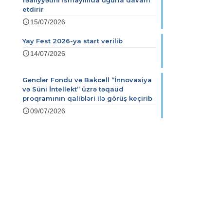
fəaliyyətini İsmayıllıda uğurla davam
etdirir
15/07/2026
Yay Fest 2026-ya start verilib
14/07/2026
Gənclər Fondu və Bakcell “İnnovasiya
və Süni İntellekt” üzrə təqaüd
proqramının qalibləri ilə görüş keçirib
09/07/2026