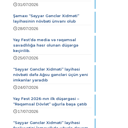
31/07/2026
Şamaxı “Səyyar Gənclər Xidməti”
layihəsinin növbəti ünvanı olub
28/07/2026
Yay Fest’də media və rəqəmsal
savadlılığa həsr olunan düşərgə
keçirilib.
25/07/2026
“Səyyar Gənclər Xidməti” layihəsi
növbəti dəfə Ağsu gəncləri üçün yeni
imkanlar yaradıb
24/07/2026
Yay Fest 2026-nın ilk düşərgəsi –
“Rəqəmsal Dövlət” uğurla başa çatıb
17/07/2026
“Səyyar Gənclər Xidməti” layihəsi